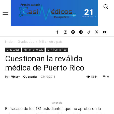
21
casiMedicos.com
Inicio
Graduados
MIR en otro pais
Graduados
MIR en otro pais
MIR Puerto Rico
Cuestionan la reválida
médica de Puerto Rico
Por
Victor J. Quesada
-
03/10/2013
8644
0
Anuncio
El fracaso de los 181 estudiantes que no aprobaron la