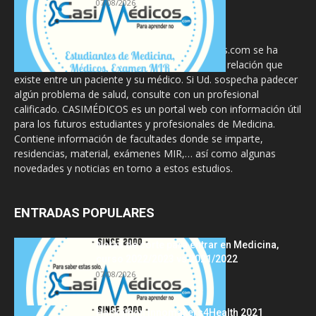
07/08/2026
La información proporcionada en CasiMedicos.com se ha
diseñado para complementar, no substituir, la relación que
existe entre un paciente y su médico. Si Ud. sospecha padecer
algún problema de salud, consulte con un profesional
calificado. CASIMÉDICOS es un portal web con información útil
para los futuros estudiantes y profesionales de Medicina.
Contiene información de facultades donde se imparte,
residencias, material, exámenes MIR,… así como algunas
novedades y noticias en torno a estos estudios.
ENTRADAS POPULARES
Notas de corte para entrar en Medicina,
curso 2022/2023 vs 2021/2022
07/08/2026
Hackathon Innomakers4Health 2021