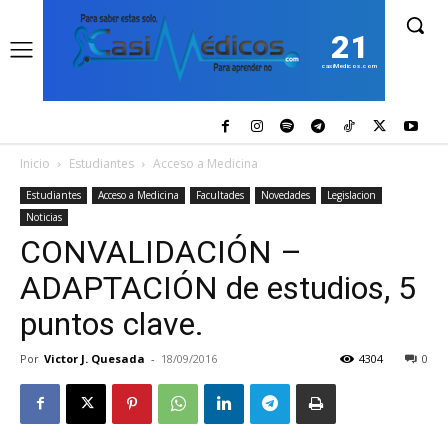
21
casiMedicos.com
Inicio
Estudiantes
Acceso a Medicina
Estudiantes
Acceso a Medicina
Facultades
Novedades
Legislacion
Noticias
CONVALIDACIÓN –
ADAPTACIÓN de estudios, 5
puntos clave.
Por
Victor J. Quesada
-
18/09/2016
4304
0