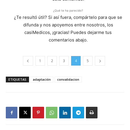
¿Qué te ha parecido?
¿Te resultó útil? Si así fuera, compártelo para que se
difunda y nos apoyemos entre nosotros, los
casiMedicos, ¡gracias! Puedes dejarme tus
comentarios abajo.
1
2
3
4
5
ETIQUETAS
adaptación
convalidacion