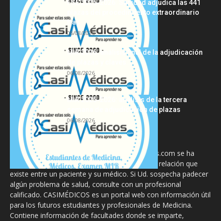
FSE 2025-2026: Sanidad adjudica las 441
plazas del procedimiento extraordinario
tras...
06/08/2026
MIR 2026: análisis final de la adjudicación
de plazas y claves...
06/08/2026
MIR 2025-2026: análisis de la tercera
semana de adjudicación de plazas
06/08/2026
La información proporcionada en CasiMedicos.com se ha
diseñado para complementar, no substituir, la relación que
existe entre un paciente y su médico. Si Ud. sospecha padecer
algún problema de salud, consulte con un profesional
calificado. CASIMÉDICOS es un portal web con información útil
para los futuros estudiantes y profesionales de Medicina.
Contiene información de facultades donde se imparte,