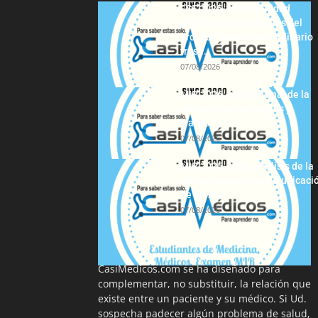
FSE 2025-2026: Sanidad
adjudica las 441 plazas del
procedimiento extraordinario
tras...
07/08/2026
MIR 2026: análisis final de la
adjudicación de plazas y
claves...
07/08/2026
MIR 2025-2026: análisis de la
tercera semana de adjudicaci
de plazas
07/08/2026
La información proporcionada en
CasiMedicos.com se ha diseñado para
complementar, no substituir, la relación que
existe entre un paciente y su médico. Si Ud.
sospecha padecer algún problema de salud,