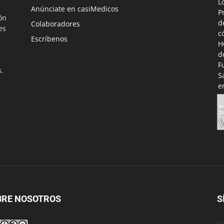
Anúnciate en casiMedicos
ón
Colaboradores
es
Escríbenos
s.
BRE NOSOTROS
S