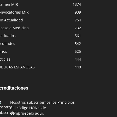
xamen MIR
1374
onvocatorias MIR
939
IR Actualidad
764
cceso a Medicina
732
raduados
561
acultades
542
rios
525
ticias
444
UBLICAS ESPAÑOLAS
440
creditaciones
Nosotros subscribimos los
Principios
del código HONcode
.
Compruébelo aquí.