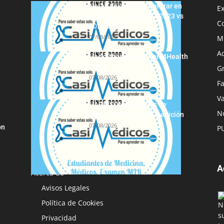
Notas de corte para entrar en
E
Medicina, curso 2022/2023 vs
C
2021/2022
07/08/2026
M
A
Hackathon Innomakers4Health
2021
G
07/08/2026
F
Va
HARRISON Principios de
No
Medicina Interna, 19.ª edición
07/08/2026
ón
P
A
Acerca de
Avisos Legales
Política de Cookies
Privacidad