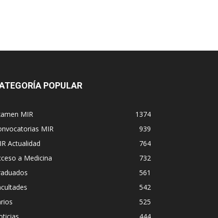
ATEGORÍA POPULAR
xamen MIR
1374
onvocatorias MIR
939
R Actualidad
764
cceso a Medicina
732
raduados
561
cultades
542
rios
525
ticias
444