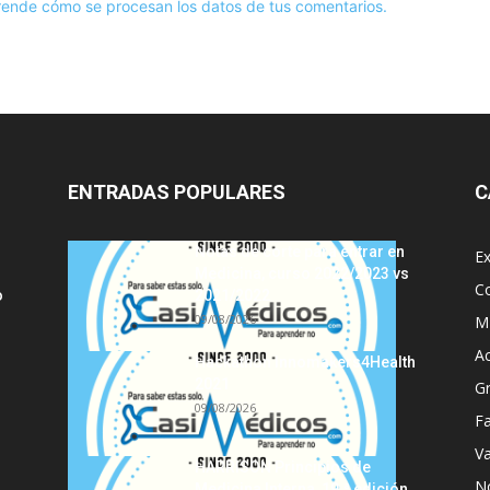
ende cómo se procesan los datos de tus comentarios.
ENTRADAS POPULARES
C
Notas de corte para entrar en
E
Medicina, curso 2022/2023 vs
C
o
2021/2022
09/08/2026
MI
A
Hackathon Innomakers4Health
2021
G
09/08/2026
Fa
Va
HARRISON Principios de
No
Medicina Interna, 19.ª edición