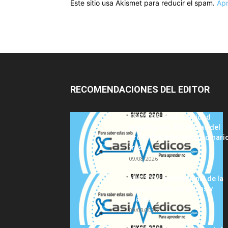
Este sitio usa Akismet para reducir el spam.
Apr
RECOMENDACIONES DEL EDITOR
FSE 2025-2026: Sanidad
adjudica las 441 plazas del
procedimiento extraordinari
tras...
09/08/2026
MIR 2026: análisis final de la
adjudicación de plazas y
claves...
09/08/2026