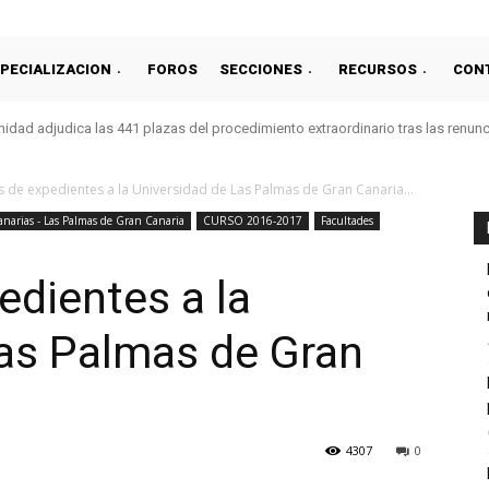
PECIALIZACION
FOROS
SECCIONES
RECURSOS
CON
idad adjudica las 441 plazas del procedimiento extraordinario tras las renun
 de expedientes a la Universidad de Las Palmas de Gran Canaria...
anarias - Las Palmas de Gran Canaria
CURSO 2016-2017
Facultades
edientes a la
Las Palmas de Gran
4307
0