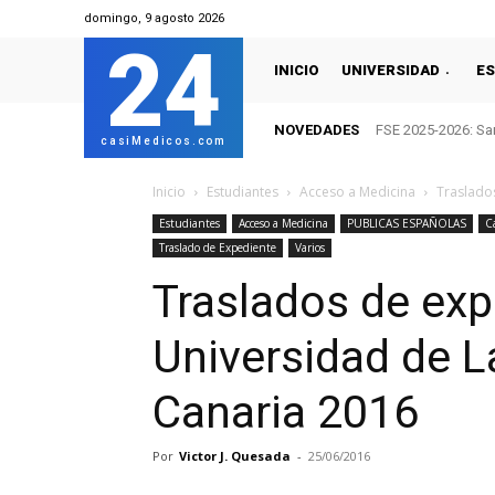
domingo, 9 agosto 2026
24
INICIO
UNIVERSIDAD
ES
NOVEDADES
FSE 2025-2026: San
casiMedicos.com
Inicio
Estudiantes
Acceso a Medicina
Traslados
Estudiantes
Acceso a Medicina
PUBLICAS ESPAÑOLAS
C
Traslado de Expediente
Varios
Traslados de exp
Universidad de 
Canaria 2016
Por
Victor J. Quesada
-
25/06/2016