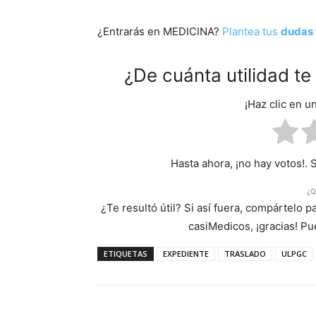
¿Entrarás en MEDICINA?
Plantea tus
dudas 
¿De cuánta utilidad t
¡Haz clic en u
Hasta ahora, ¡no hay votos!. 
¿Q
¿Te resultó útil? Si así fuera, compártelo 
casiMedicos, ¡gracias! P
ETIQUETAS
EXPEDIENTE
TRASLADO
ULPGC