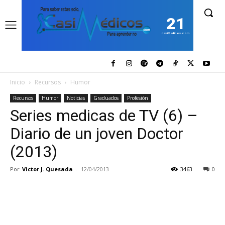
21
casiMedicos.com
Inicio
Recursos
Humor
Recursos
Humor
Noticias
Graduados
Profesión
Series medicas de TV (6) –
Diario de un joven Doctor
(2013)
Por
Victor J. Quesada
-
12/04/2013
3463
0