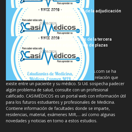
MIR 2026: análisis final de la adjudicación
de plazas y claves...
07/08/2026
MIR 2025-2026: análisis de la tercera
semana de adjudicación de plazas
07/08/2026
La información proporcionada en CasiMedicos.com se ha
diseñado para complementar, no substituir, la relación que
existe entre un paciente y su médico. Si Ud. sospecha padecer
algún problema de salud, consulte con un profesional
calificado. CASIMÉDICOS es un portal web con información útil
para los futuros estudiantes y profesionales de Medicina.
Contiene información de facultades donde se imparte,
residencias, material, exámenes MIR,… así como algunas
novedades y noticias en torno a estos estudios.