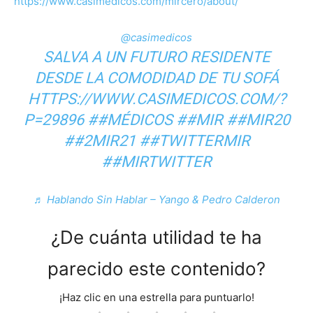
https://www.casimedicos.com/mircero/about/
@casimedicos
SALVA A UN FUTURO RESIDENTE
DESDE LA COMODIDAD DE TU SOFÁ
HTTPS://WWW.CASIMEDICOS.COM/?
P=29896
##MÉDICOS
##MIR
##MIR20
##2MIR21
##TWITTERMIR
##MIRTWITTER
♬ Hablando Sin Hablar – Yango & Pedro Calderon
¿De cuánta utilidad te ha
parecido este contenido?
¡Haz clic en una estrella para puntuarlo!