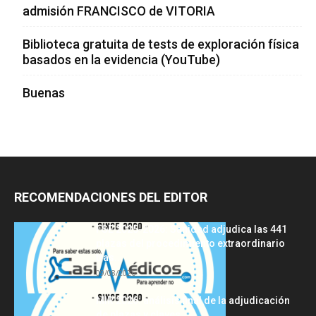
admisión FRANCISCO de VITORIA
Biblioteca gratuita de tests de exploración física
basados en la evidencia (YouTube)
Buenas
RECOMENDACIONES DEL EDITOR
FSE 2025-2026: Sanidad adjudica las 441
plazas del procedimiento extraordinario
tras...
09/08/2026
MIR 2026: análisis final de la adjudicación
de plazas y claves...