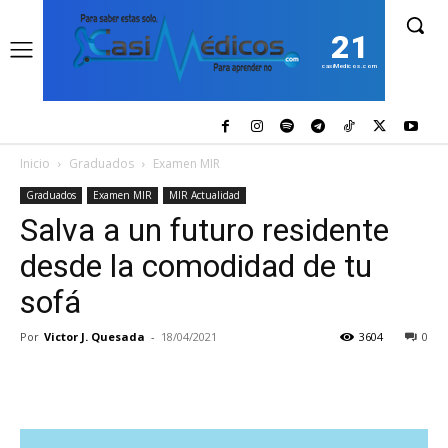
21
casiMedicos.com
Inicio
Graduados
Examen MIR
Graduados
Examen MIR
MIR Actualidad
Salva a un futuro residente
desde la comodidad de tu
sofá
Por
Victor J. Quesada
-
18/04/2021
3604
0