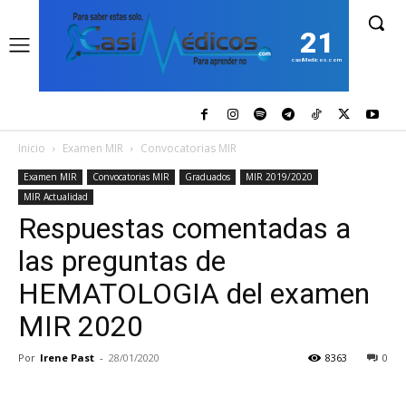
21
casiMedicos.com
Inicio
Examen MIR
Convocatorias MIR
Examen MIR
Convocatorias MIR
Graduados
MIR 2019/2020
MIR Actualidad
Respuestas comentadas a
las preguntas de
HEMATOLOGIA del examen
MIR 2020
Por
Irene Past
-
28/01/2020
8363
0