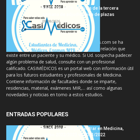
MIR 2025-2026: análisis de la tercera
semana de adjudicación de plazas
09/08/2026
La información proporcionada en CasiMedicos.com se ha
diseñado para complementar, no substituir, la relación que
existe entre un paciente y su médico. Si Ud. sospecha padecer
algún problema de salud, consulte con un profesional
calificado. CASIMÉDICOS es un portal web con información útil
para los futuros estudiantes y profesionales de Medicina.
Contiene información de facultades donde se imparte,
residencias, material, exámenes MIR,… así como algunas
novedades y noticias en torno a estos estudios.
ENTRADAS POPULARES
Notas de corte para entrar en Medicina,
curso 2022/2023 vs 2021/2022