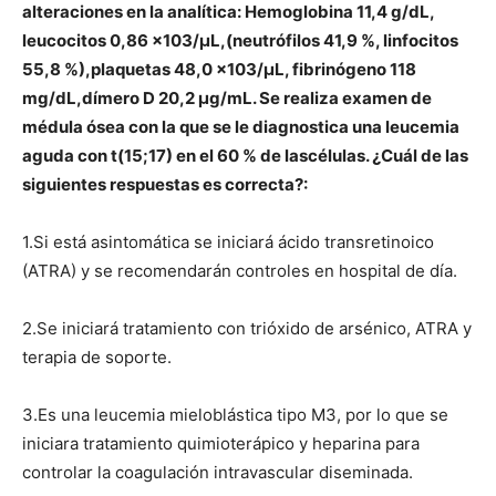
alteraciones en la analítica: Hemoglobina 11,4 g/dL,
leucocitos 0,86 x103/μL,(neutrófilos 41,9 %, linfocitos
55,8 %),plaquetas 48,0 x103/μL, fibrinógeno 118
mg/dL,dímero D 20,2 μg/mL. Se realiza examen de
médula ósea con la que se le diagnostica una leucemia
aguda con t(15;17) en el 60 % de lascélulas. ¿Cuál de las
siguientes respuestas es correcta?:
1.Si está asintomática se iniciará ácido transretinoico
(ATRA) y se recomendarán controles en hospital de día.
2.Se iniciará tratamiento con trióxido de arsénico, ATRA y
terapia de soporte.
3.Es una leucemia mieloblástica tipo M3, por lo que se
iniciara tratamiento quimioterápico y heparina para
controlar la coagulación intravascular diseminada.