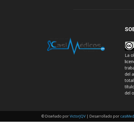
SO
La o
lice
trab
del 
tota
títul
del o
© Diseñado por
VictorJQV
| Desarrollado por
casiMed