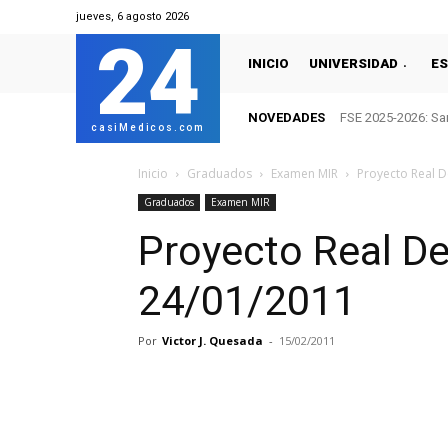
jueves, 6 agosto 2026
24
INICIO
UNIVERSIDAD
ES
NOVEDADES
FSE 2025-2026: San
casiMedicos.com
Inicio
Graduados
Examen MIR
Proyecto Real D
Graduados
Examen MIR
Proyecto Real De
24/01/2011
Por
Victor J. Quesada
-
15/02/2011