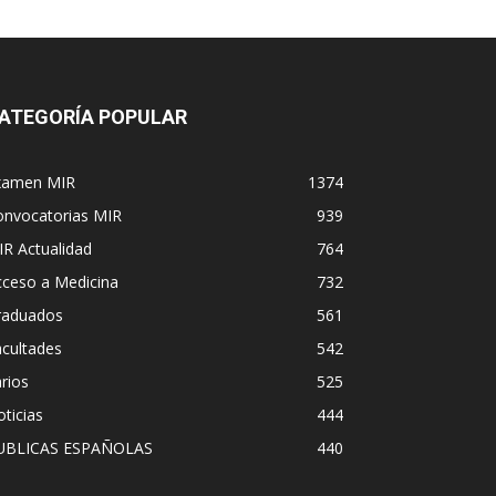
ATEGORÍA POPULAR
xamen MIR
1374
onvocatorias MIR
939
R Actualidad
764
cceso a Medicina
732
raduados
561
cultades
542
rios
525
ticias
444
UBLICAS ESPAÑOLAS
440