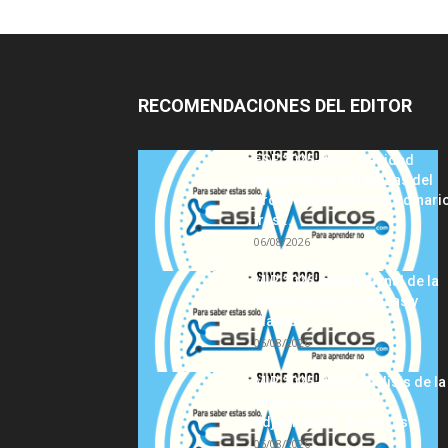
RECOMENDACIONES DEL EDITOR
FSE 2025-2026: Sanidad
adjudica las 441 plazas del
procedimiento extraordinari
tras...
06/08/2026
MIR 2026: análisis final de la
adjudicación de plazas y
claves...
06/08/2026
MIR 2025-2026: análisis de la
tercera semana de
adjudicación de plazas
06/08/2026