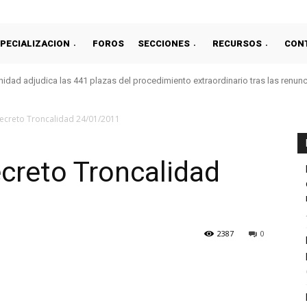
PECIALIZACION
FOROS
SECCIONES
RECURSOS
CON
idad adjudica las 441 plazas del procedimiento extraordinario tras las renun
ecreto Troncalidad 24/01/2011
creto Troncalidad
2387
0