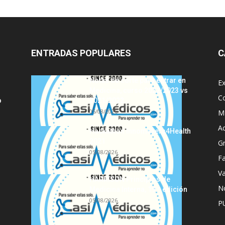
ENTRADAS POPULARES
C
Notas de corte para entrar en
E
Medicina, curso 2022/2023 vs
C
o
2021/2022
05/08/2026
MI
A
Hackathon Innomakers4Health
2021
G
05/08/2026
Fa
Va
HARRISON Principios de
No
Medicina Interna, 19.ª edición
05/08/2026
P