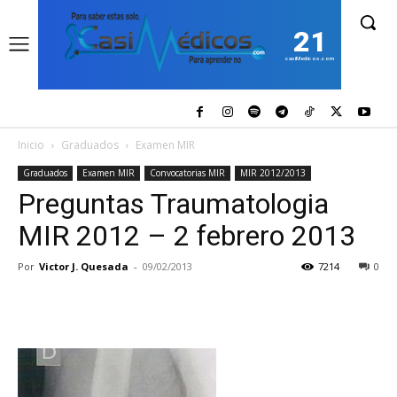
21
casiMedicos.com
Inicio
Graduados
Examen MIR
Graduados
Examen MIR
Convocatorias MIR
MIR 2012/2013
Preguntas Traumatologia
MIR 2012 – 2 febrero 2013
Por
Victor J. Quesada
-
09/02/2013
7214
0