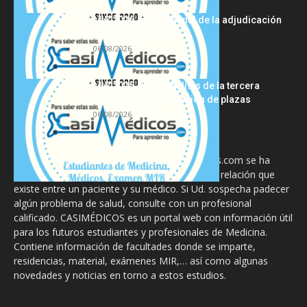
MIR 2026: análisis final de la adjudicación
de plazas y claves...
06/08/2026
MIR 2025-2026: análisis de la tercera
semana de adjudicación de plazas
06/08/2026
La información proporcionada en CasiMedicos.com se ha
diseñado para complementar, no substituir, la relación que
existe entre un paciente y su médico. Si Ud. sospecha padecer
algún problema de salud, consulte con un profesional
calificado. CASIMÉDICOS es un portal web con información útil
para los futuros estudiantes y profesionales de Medicina.
Contiene información de facultades donde se imparte,
residencias, material, exámenes MIR,… así como algunas
novedades y noticias en torno a estos estudios.