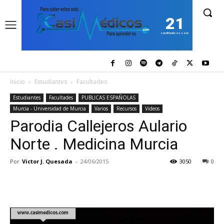
21
casiMedicos.com
Inicio
Estudiantes
Facultades
Estudiantes
Facultades
PUBLICAS ESPAÑOLAS
Murcia - Universidad de Murcia
Varios
Recursos
Videos
Parodia Callejeros Aulario
Norte . Medicina Murcia
Por
Victor J. Quesada
-
24/06/2015
3050
0