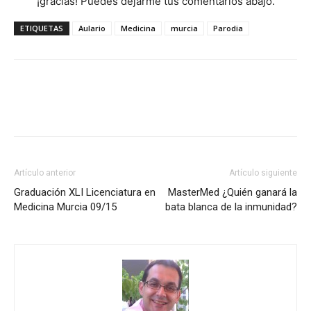
¡gracias! Puedes dejarme tus comentarios abajo.
ETIQUETAS
Aulario
Medicina
murcia
Parodia
Artículo anterior
Artículo siguiente
Graduación XLI Licenciatura en
MasterMed ¿Quién ganará la
Medicina Murcia 09/15
bata blanca de la inmunidad?