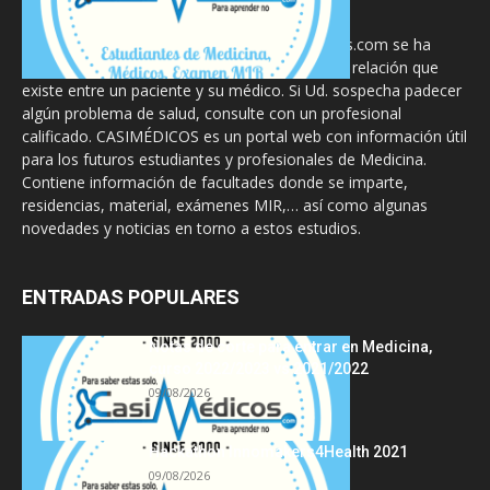
La información proporcionada en CasiMedicos.com se ha
diseñado para complementar, no substituir, la relación que
existe entre un paciente y su médico. Si Ud. sospecha padecer
algún problema de salud, consulte con un profesional
calificado. CASIMÉDICOS es un portal web con información útil
para los futuros estudiantes y profesionales de Medicina.
Contiene información de facultades donde se imparte,
residencias, material, exámenes MIR,… así como algunas
novedades y noticias en torno a estos estudios.
ENTRADAS POPULARES
Notas de corte para entrar en Medicina,
curso 2022/2023 vs 2021/2022
09/08/2026
Hackathon Innomakers4Health 2021
09/08/2026