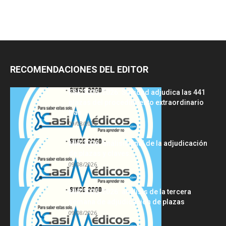
RECOMENDACIONES DEL EDITOR
FSE 2025-2026: Sanidad adjudica las 441
plazas del procedimiento extraordinario
tras...
09/08/2026
MIR 2026: análisis final de la adjudicación
de plazas y claves...
09/08/2026
MIR 2025-2026: análisis de la tercera
semana de adjudicación de plazas
09/08/2026