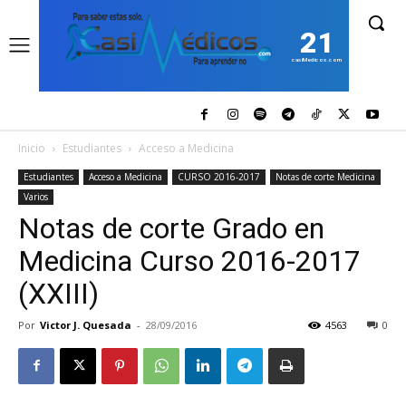
21
casiMedicos.com
Inicio
Estudiantes
Acceso a Medicina
Estudiantes
Acceso a Medicina
CURSO 2016-2017
Notas de corte Medicina
Varios
Notas de corte Grado en
Medicina Curso 2016-2017
(XXIII)
Por
Victor J. Quesada
-
28/09/2016
4563
0