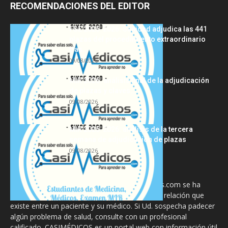
RECOMENDACIONES DEL EDITOR
FSE 2025-2026: Sanidad adjudica las 441
plazas del procedimiento extraordinario
tras...
09/08/2026
MIR 2026: análisis final de la adjudicación
de plazas y claves...
09/08/2026
MIR 2025-2026: análisis de la tercera
semana de adjudicación de plazas
09/08/2026
La información proporcionada en CasiMedicos.com se ha
diseñado para complementar, no substituir, la relación que
existe entre un paciente y su médico. Si Ud. sospecha padecer
algún problema de salud, consulte con un profesional
calificado. CASIMÉDICOS es un portal web con información útil