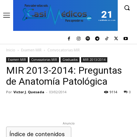
21
casiMedicos.com
Inicio
Examen MIR
Convocatorias MIR
Examen MIR
Convocatorias MIR
Graduados
MIR 2013/2014
MIR 2013-2014: Preguntas
de Anatomía Patológica
Por
Victor J. Quesada
-
03/02/2014
9114
0
Anuncio
Índice de contenidos