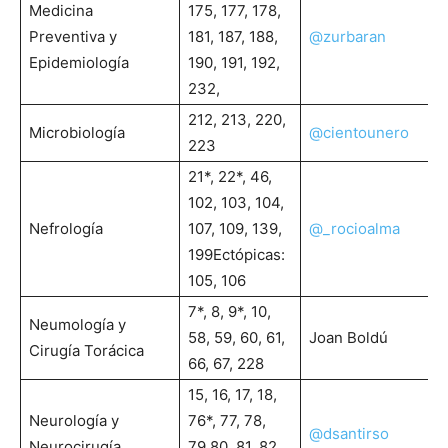
Medicina
175, 177, 178,
Preventiva y
181, 187, 188,
@zurbaran
Epidemiología
190, 191, 192,
232,
212, 213, 220,
Microbiología
@cientounero
223
21*, 22*, 46,
102, 103, 104,
Nefrología
107, 109, 139,
@_rocioalma
199Ectópicas:
105, 106
7*, 8, 9*, 10,
Neumología y
58, 59, 60, 61,
Joan Boldú
Cirugía Torácica
66, 67, 228
15, 16, 17, 18,
Neurología y
76*, 77, 78,
@dsantirso
Neurocirugía
79,80, 81, 82,