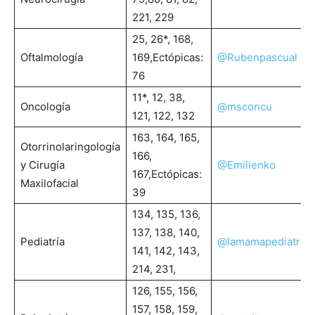
221, 229
25, 26*, 168,
Oftalmología
169,Ectópicas:
@Rubenpascual
76
11*, 12, 38,
Oncología
@msconcu
121, 122, 132
163, 164, 165,
Otorrinolaringología
166,
y Cirugía
@Emilienko
167,Ectópicas:
Maxilofacial
39
134, 135, 136,
137, 138, 140,
Pediatría
@lamamapediatra
141, 142, 143,
214, 231,
126, 155, 156,
157, 158, 159,