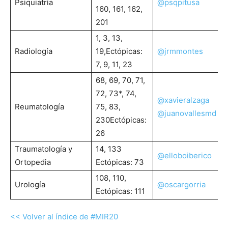
Psiquiatría
@psqpitusa
160, 161, 162,
201
1, 3, 13,
Radiología
19,Ectópicas:
@jrmmontes
7, 9, 11, 23
68, 69, 70, 71,
72, 73*, 74,
@xavieralzaga
Reumatología
75, 83,
@juanovallesmd
230Ectópicas:
26
Traumatología y
14, 133
@elloboiberico
Ortopedia
Ectópicas: 73
108, 110,
Urología
@oscargorria
Ectópicas: 111
<< Volver al índice de #MIR20