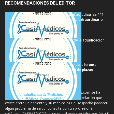
RECOMENDACIONES DEL EDITOR
FSE 2025-2026: Sanidad adjudica las 441
plazas del procedimiento extraordinario
tras...
07/08/2026
MIR 2026: análisis final de la adjudicación
de plazas y claves...
07/08/2026
MIR 2025-2026: análisis de la tercera
semana de adjudicación de plazas
07/08/2026
La información proporcionada en CasiMedicos.com se ha
diseñado para complementar, no substituir, la relación que
existe entre un paciente y su médico. Si Ud. sospecha padecer
algún problema de salud, consulte con un profesional
calificado. CASIMÉDICOS es un portal web con información útil