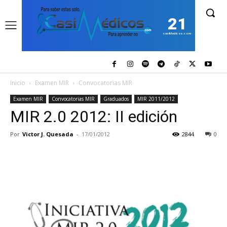
21
casiMedicos.com
Inicio
Examen MIR
Convocatorias MIR
Examen MIR
Convocatorias MIR
Graduados
MIR 2011/2012
MIR 2.0 2012: II edición
Por
Victor J. Quesada
-
17/01/2012
2844
0