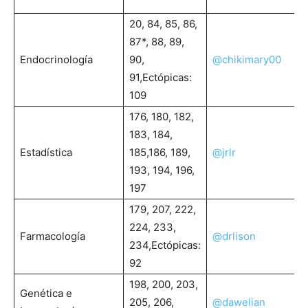
20, 84, 85, 86,
87*, 88, 89,
Endocrinología
90,
@chikimary00
91,Ectópicas:
109
176, 180, 182,
183, 184,
Estadística
185,186, 189,
@jrlr
193, 194, 196,
197
179, 207, 222,
224, 233,
Farmacología
@drlison
234,Ectópicas:
92
198, 200, 203,
Genética e
205, 206,
@dawelian