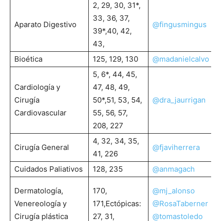
2, 29, 30, 31*,
33, 36, 37,
Aparato Digestivo
@fingusmingus
39*,40, 42,
43,
Bioética
125, 129, 130
@madanielcalvo
5, 6*, 44, 45,
Cardiología y
47, 48, 49,
Cirugía
50*,51, 53, 54,
@dra_jaurrigan
Cardiovascular
55, 56, 57,
208, 227
4, 32, 34, 35,
Cirugía General
@fjaviherrera
41, 226
Cuidados Paliativos
128, 235
@anmagach
Dermatología,
170,
@mj_alonso
Venereología y
171,Ectópicas:
@RosaTaberner
Cirugía plástica
27, 31,
@tomastoledo