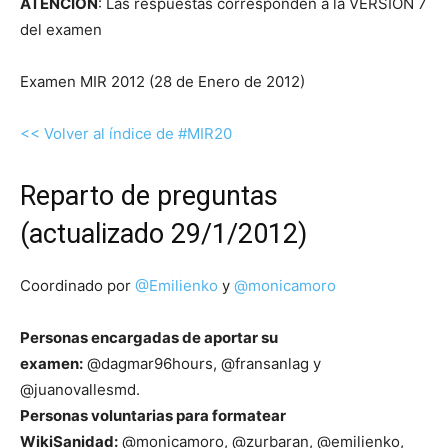
ATENCIÓN
: Las respuestas corresponden a la VERSIÓN 7
del examen
Examen MIR 2012 (28 de Enero de 2012)
<< Volver al índice de #MIR20
Reparto de preguntas
(actualizado 29/1/2012)
Coordinado por
@Emilienko
y
@monicamoro
Personas encargadas de aportar su
examen:
@dagmar96hours, @fransanlag y
@juanovallesmd.
Personas voluntarias para formatear
WikiSanidad:
@monicamoro, @zurbaran, @emilienko,