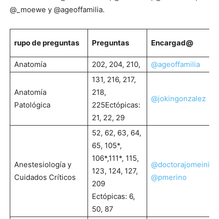
@_moewe y @ageoffamilia.
rupo de preguntas
Preguntas
Encargad@
Anatomía
202, 204, 210,
@ageoffamilia
131, 216, 217,
Anatomía
218,
@jokingonzalez
Patológica
225Ectópicas:
21, 22, 29
52, 62, 63, 64,
65, 105*,
106*,111*, 115,
Anestesiología y
@doctorajomeini
123, 124, 127,
Cuidados Críticos
@pmerino
209
Ectópicas: 6,
50, 87