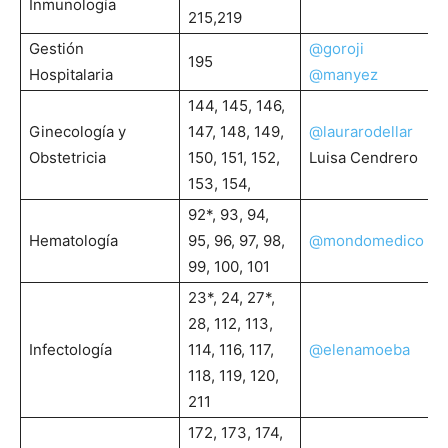
Inmunología
215,219
Gestión
@goroji
195
Hospitalaria
@manyez
144, 145, 146,
Ginecología y
147, 148, 149,
@laurarodellar
Obstetricia
150, 151, 152,
Luisa Cendrero
153, 154,
92*, 93, 94,
Hematología
95, 96, 97, 98,
@mondomedico
99, 100, 101
23*, 24, 27*,
28, 112, 113,
Infectología
114, 116, 117,
@elenamoeba
118, 119, 120,
211
172, 173, 174,