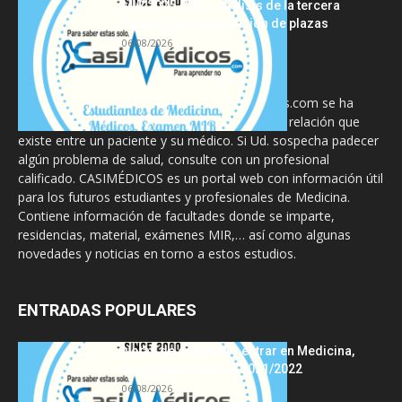
MIR 2025-2026: análisis de la tercera
semana de adjudicación de plazas
06/08/2026
La información proporcionada en CasiMedicos.com se ha
diseñado para complementar, no substituir, la relación que
existe entre un paciente y su médico. Si Ud. sospecha padecer
algún problema de salud, consulte con un profesional
calificado. CASIMÉDICOS es un portal web con información útil
para los futuros estudiantes y profesionales de Medicina.
Contiene información de facultades donde se imparte,
residencias, material, exámenes MIR,… así como algunas
novedades y noticias en torno a estos estudios.
ENTRADAS POPULARES
Notas de corte para entrar en Medicina,
curso 2022/2023 vs 2021/2022
06/08/2026