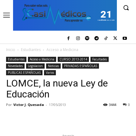
21
casiMedicos.com
Inicio
Estudiantes
Acceso a Medicina
Estudiantes
Acceso a Medicina
CURSO 2013-2014
Facultades
Novedades
Legislacion
Noticias
PRIVADAS ESPAÑOLAS
PUBLICAS ESPAÑOLAS
Varios
LOMCE, la nueva Ley de
Educación
Por
Victor J. Quesada
-
17/05/2013
3444
0
Anuncio