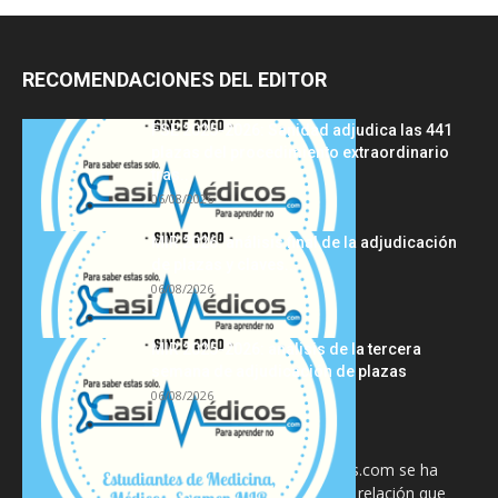
RECOMENDACIONES DEL EDITOR
FSE 2025-2026: Sanidad adjudica las 441
plazas del procedimiento extraordinario
tras...
06/08/2026
MIR 2026: análisis final de la adjudicación
de plazas y claves...
06/08/2026
MIR 2025-2026: análisis de la tercera
semana de adjudicación de plazas
06/08/2026
La información proporcionada en CasiMedicos.com se ha
diseñado para complementar, no substituir, la relación que