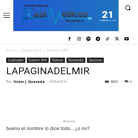
21
casiMedicos.com
Inicio
Graduados
Examen MIR
Graduados
Examen MIR
Noticias
Novedades
Secciones
LAPAGINADELMIR
Por
Victor J. Quesada
-
03/04/2013
3061
0
Anuncio
bueno el nombre lo dice todo… ¿o no?