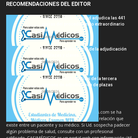
RECOMENDACIONES DEL EDITOR
FSE 2025-2026: Sanidad adjudica las 441
plazas del procedimiento extraordinario
tras...
08/08/2026
MIR 2026: análisis final de la adjudicación
de plazas y claves...
08/08/2026
MIR 2025-2026: análisis de la tercera
semana de adjudicación de plazas
08/08/2026
La información proporcionada en CasiMedicos.com se ha
diseñado para complementar, no substituir, la relación que
existe entre un paciente y su médico. Si Ud. sospecha padecer
algún problema de salud, consulte con un profesional
calificado. CASIMÉDICOS es un portal web con información útil