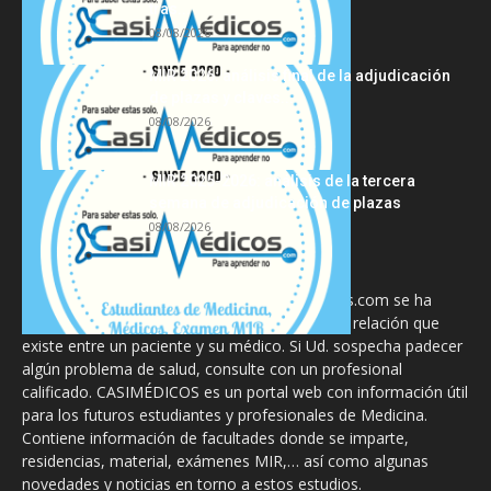
tras...
08/08/2026
MIR 2026: análisis final de la adjudicación
de plazas y claves...
08/08/2026
MIR 2025-2026: análisis de la tercera
semana de adjudicación de plazas
08/08/2026
La información proporcionada en CasiMedicos.com se ha
diseñado para complementar, no substituir, la relación que
existe entre un paciente y su médico. Si Ud. sospecha padecer
algún problema de salud, consulte con un profesional
calificado. CASIMÉDICOS es un portal web con información útil
para los futuros estudiantes y profesionales de Medicina.
Contiene información de facultades donde se imparte,
residencias, material, exámenes MIR,… así como algunas
novedades y noticias en torno a estos estudios.