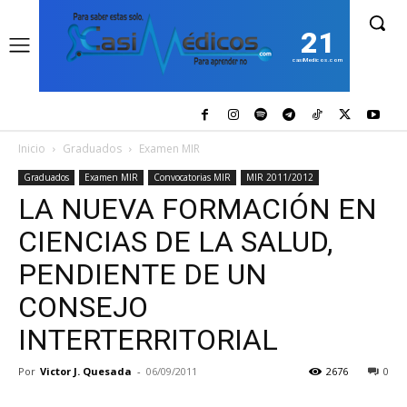
21
casiMedicos.com
Inicio
Graduados
Examen MIR
Graduados
Examen MIR
Convocatorias MIR
MIR 2011/2012
LA NUEVA FORMACIÓN EN
CIENCIAS DE LA SALUD,
PENDIENTE DE UN
CONSEJO
INTERTERRITORIAL
Por
Victor J. Quesada
-
06/09/2011
2676
0