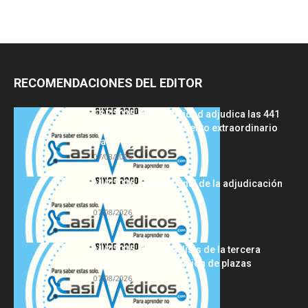
RECOMENDACIONES DEL EDITOR
FSE 2025-2026: Sanidad adjudica las 441
plazas del procedimiento extraordinario
tras...
07/08/2026
MIR 2026: análisis final de la adjudicación
de plazas y claves...
07/08/2026
MIR 2025-2026: análisis de la tercera
semana de adjudicación de plazas
07/08/2026