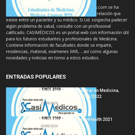
La información proporcionada en CasiMedicos.com se ha
diseñado para complementar, no substituir, la relación que
existe entre un paciente y su médico. Si Ud. sospecha padecer
algún problema de salud, consulte con un profesional
calificado. CASIMÉDICOS es un portal web con información útil
para los futuros estudiantes y profesionales de Medicina.
Contiene información de facultades donde se imparte,
residencias, material, exámenes MIR,… así como algunas
novedades y noticias en torno a estos estudios.
ENTRADAS POPULARES
Notas de corte para entrar en Medicina,
curso 2022/2023 vs 2021/2022
07/08/2026
Hackathon Innomakers4Health 2021
06/08/2026