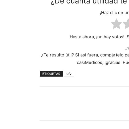
¿De cuánta utilidad t
¡Haz clic en u
Hasta ahora, ¡no hay votos!. 
¿Q
¿Te resultó útil? Si así fuera, compártelo 
casiMedicos, ¡gracias! P
ETIQUETAS
ufv