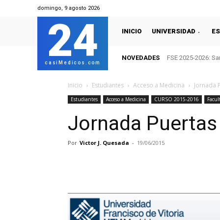
domingo, 9 agosto 2026
24
INICIO
UNIVERSIDAD
ES
NOVEDADES
FSE 2025-2026: San
casiMedicos.com
Inicio
Estudiantes
Acceso a Medicina
Jornada 
Estudiantes
Acceso a Medicina
CURSO 2015-2016
Facul
Jornada Puertas
Por
Victor J. Quesada
-
19/06/2015