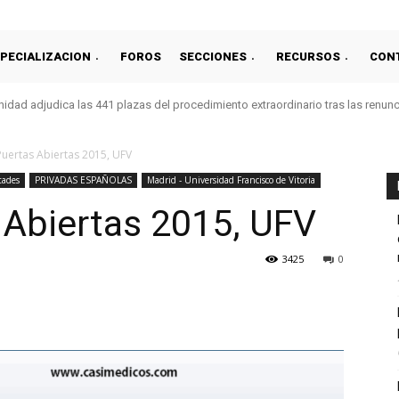
PECIALIZACION
FOROS
SECCIONES
RECURSOS
CON
idad adjudica las 441 plazas del procedimiento extraordinario tras las renun
Puertas Abiertas 2015, UFV
tades
PRIVADAS ESPAÑOLAS
Madrid - Universidad Francisco de Vitoria
 Abiertas 2015, UFV
3425
0