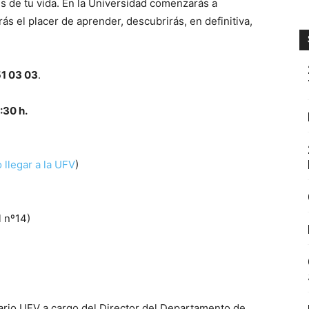
s de tu vida. En la Universidad comenzarás a
ás el placer de aprender, descubrirás, en definitiva,
51 03 03
.
:30 h.
llegar a la UFV
)
l nº14)
tario UFV a cargo del Director del Departamento de