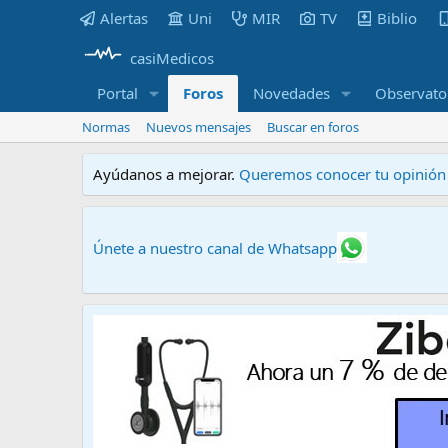
Alertas
Uni
MIR
TV
Biblio
casiMedicos
Portal
Foros
Novedades
Observato
Normas
Nuevos mensajes
Buscar en foros
Ayúdanos a mejorar.
Queremos conocer tu opinión s
Únete a nuestro canal de Whatsapp