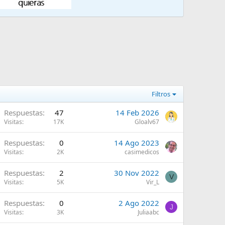
Filtros
Respuestas
47
14 Feb 2026
Visitas
17K
Gloalv67
Respuestas
0
14 Ago 2023
Visitas
2K
casimedicos
Respuestas
2
30 Nov 2022
V
Visitas
5K
Vir_L
Respuestas
0
2 Ago 2022
J
Visitas
3K
Juliaabc