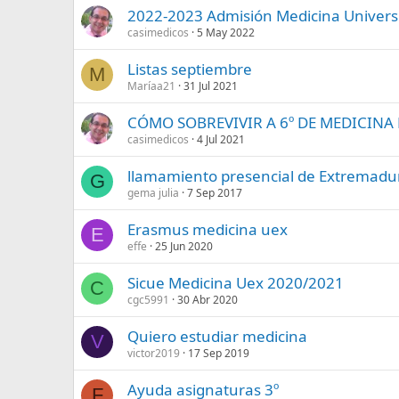
2022-2023 Admisión Medicina Univer
casimedicos
5 May 2022
Listas septiembre
M
Maríaa21
31 Jul 2021
CÓMO SOBREVIVIR A 6º DE MEDICINA 
casimedicos
4 Jul 2021
llamamiento presencial de Extremadu
G
gema julia
7 Sep 2017
Erasmus medicina uex
E
effe
25 Jun 2020
Sicue Medicina Uex 2020/2021
C
cgc5991
30 Abr 2020
Quiero estudiar medicina
V
victor2019
17 Sep 2019
Ayuda asignaturas 3º
F