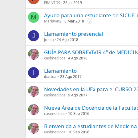
FRANTD9
25 Jul 2019
Ayuda para una estudiante de SICUE! i
M
Mariavet2
8 Mar 2018
2
Llamamiento presencial
J
Jmota
24 Ago 2018
GUÍA PARA SOBREVIVIR 4º de MEDICIN
casimedicos
4 Ago 2018
Llamamiento
I
ibartual
23 Ago 2017
Novedades en la UEx para el CURSO 2
casimedicos
9 Ago 2017
Nueva Área de Docencia de la Faculta
casimedicos
10 Sep 2016
Bienvenida a estudiantes de Medicina
casimedicos
10 Sep 2016