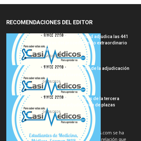
RECOMENDACIONES DEL EDITOR
FSE 2025-2026: Sanidad adjudica las 441
plazas del procedimiento extraordinario
tras...
06/08/2026
MIR 2026: análisis final de la adjudicación
de plazas y claves...
06/08/2026
MIR 2025-2026: análisis de la tercera
semana de adjudicación de plazas
06/08/2026
La información proporcionada en CasiMedicos.com se ha
diseñado para complementar, no substituir, la relación que