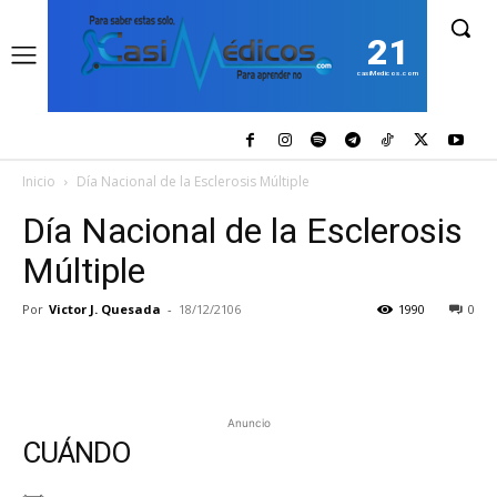
21
casiMedicos.com
Inicio
Día Nacional de la Esclerosis Múltiple
Día Nacional de la Esclerosis
Múltiple
Por
Victor J. Quesada
-
18/12/2106
1990
0
Anuncio
CUÁNDO