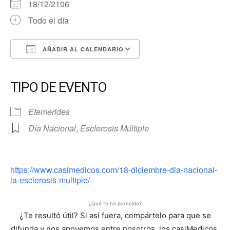
18/12/2106
Todo el día
AÑADIR AL CALENDARIO
Descargar ICS
Google Calendar
iCalendar
Office 365
Outlook Live
TIPO DE EVENTO
Efemerides
Día Nacional
,
Esclerosis Múltiple
https://www.casimedicos.com/18-diciembre-dia-nacional-
la-esclerosis-multiple/
¿Qué te ha parecido?
¿Te resultó útil? Si así fuera, compártelo para que se
difunda y nos apoyemos entre nosotros, los casiMedicos,