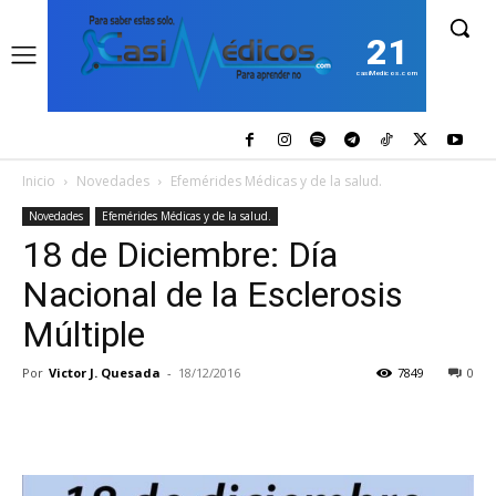
21
casiMedicos.com
Inicio
Novedades
Efemérides Médicas y de la salud.
Novedades
Efemérides Médicas y de la salud.
18 de Diciembre: Día
Nacional de la Esclerosis
Múltiple
Por
Victor J. Quesada
-
18/12/2016
7849
0