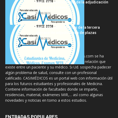
MIR 2026: análisis final de la adjudicación
de plazas y claves...
07/08/2026
MIR 2025-2026: análisis de la tercera
semana de adjudicación de plazas
07/08/2026
La información proporcionada en CasiMedicos.com se ha
diseñado para complementar, no substituir, la relación que
existe entre un paciente y su médico. Si Ud. sospecha padecer
algún problema de salud, consulte con un profesional
calificado. CASIMÉDICOS es un portal web con información útil
para los futuros estudiantes y profesionales de Medicina.
Contiene información de facultades donde se imparte,
residencias, material, exámenes MIR,… así como algunas
novedades y noticias en torno a estos estudios.
ENTRADAS POPULARES