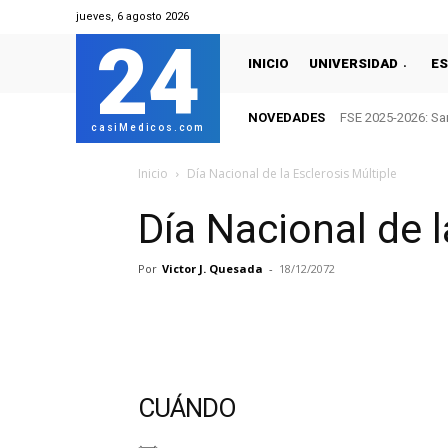
jueves, 6 agosto 2026
24
INICIO
UNIVERSIDAD
ES
NOVEDADES
FSE 2025-2026: San
casiMedicos.com
Inicio
Día Nacional de la Esclerosis Múltiple
Día Nacional de l
Por
Victor J. Quesada
-
18/12/2072
CUÁNDO