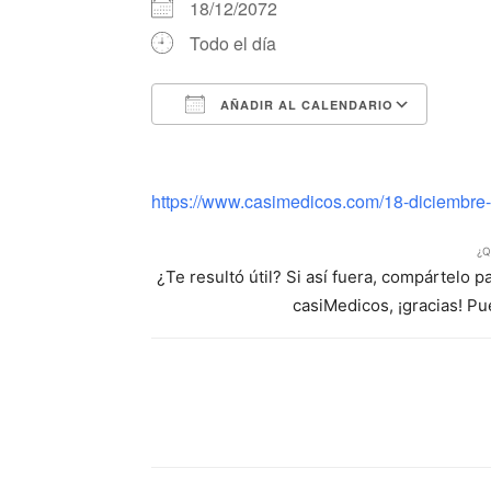
18/12/2072
Todo el día
AÑADIR AL CALENDARIO
Descargar ICS
Google Calendar
iCalendar
Office 365
Outlook Li
https://www.casimedicos.com/18-diciembre-d
¿Q
¿Te resultó útil? Si así fuera, compártelo 
casiMedicos, ¡gracias! P