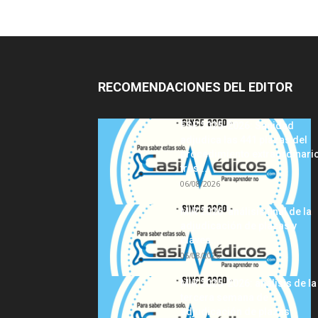
RECOMENDACIONES DEL EDITOR
FSE 2025-2026: Sanidad
adjudica las 441 plazas del
procedimiento extraordinari
tras...
06/08/2026
MIR 2026: análisis final de la
adjudicación de plazas y
claves...
06/08/2026
MIR 2025-2026: análisis de la
tercera semana de
adjudicación de plazas