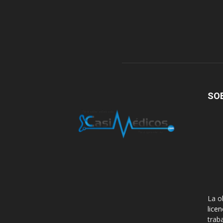
SO
La o
lice
trab