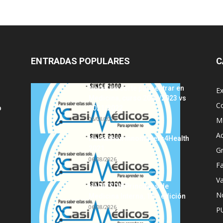
ENTRADAS POPULARES
C
Notas de corte para entrar en
E
Medicina, curso 2022/2023 vs
C
o
2021/2022
06/08/2026
MI
A
Hackathon Innomakers4Health
2021
G
06/08/2026
Fa
Va
HARRISON Principios de
No
Medicina Interna, 19.ª edición
06/08/2026
P