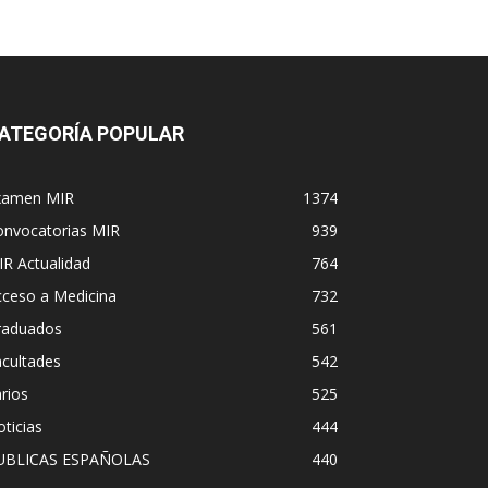
ATEGORÍA POPULAR
xamen MIR
1374
onvocatorias MIR
939
R Actualidad
764
cceso a Medicina
732
raduados
561
cultades
542
rios
525
ticias
444
UBLICAS ESPAÑOLAS
440