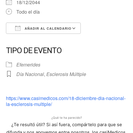
18/12/2044
Todo el día
AÑADIR AL CALENDARIO
Descargar ICS
Google Calendar
iCalendar
Office 365
Outlook Live
TIPO DE EVENTO
Efemerides
Día Nacional
,
Esclerosis Múltiple
https://www.casimedicos.com/18-diciembre-dia-nacional-
la-esclerosis-multiple/
¿Qué te ha parecido?
¿Te resultó útil? Si así fuera, compártelo para que se
difunda y nos apoyemos entre nosotros, los casiMedicos,