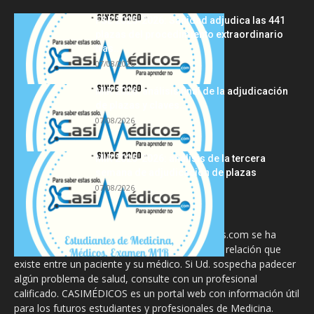
FSE 2025-2026: Sanidad adjudica las 441
plazas del procedimiento extraordinario
tras...
07/08/2026
MIR 2026: análisis final de la adjudicación
de plazas y claves...
07/08/2026
MIR 2025-2026: análisis de la tercera
semana de adjudicación de plazas
07/08/2026
La información proporcionada en CasiMedicos.com se ha
diseñado para complementar, no substituir, la relación que
existe entre un paciente y su médico. Si Ud. sospecha padecer
algún problema de salud, consulte con un profesional
calificado. CASIMÉDICOS es un portal web con información útil
para los futuros estudiantes y profesionales de Medicina.