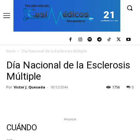
21
casiMedicos.com
Inicio
Día Nacional de la Esclerosis Múltiple
Día Nacional de la Esclerosis
Múltiple
Por
Victor J. Quesada
-
18/12/2044
1756
0
Anuncio
CUÁNDO