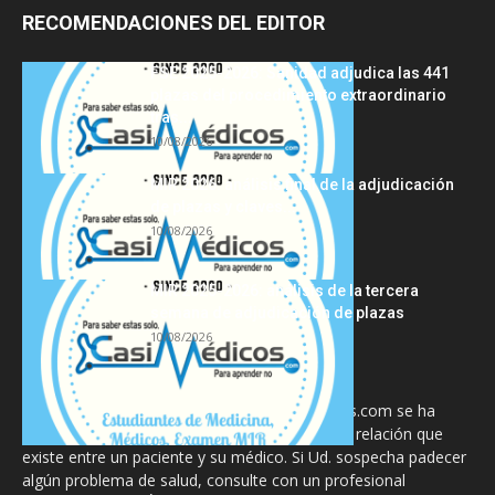
RECOMENDACIONES DEL EDITOR
FSE 2025-2026: Sanidad adjudica las 441
plazas del procedimiento extraordinario
tras...
10/08/2026
MIR 2026: análisis final de la adjudicación
de plazas y claves...
10/08/2026
MIR 2025-2026: análisis de la tercera
semana de adjudicación de plazas
10/08/2026
La información proporcionada en CasiMedicos.com se ha
diseñado para complementar, no substituir, la relación que
existe entre un paciente y su médico. Si Ud. sospecha padecer
algún problema de salud, consulte con un profesional