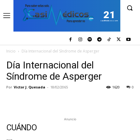
21
casiMedicos.com
Inicio
Día Internacional del Síndrome de Asperger
Día Internacional del
Síndrome de Asperger
Por
Victor J. Quesada
-
18/02/2065
1620
0
Anuncio
CUÁNDO