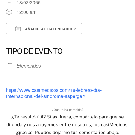
18/02/2065
12:00 am
AÑADIR AL CALENDARIO
Descargar ICS
Google Calendar
iCalendar
Office 365
Outlook Live
TIPO DE EVENTO
Efemerides
https://www.casimedicos.com/18-febrero-dia-
internacional-del-sindrome-asperger/
¿Qué te ha parecido?
¿Te resultó útil? Si así fuera, compártelo para que se
difunda y nos apoyemos entre nosotros, los casiMedicos,
¡gracias! Puedes dejarme tus comentarios abajo.