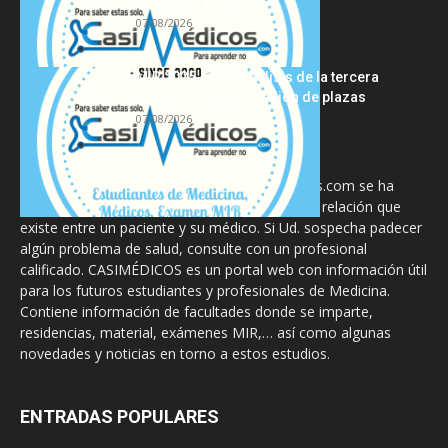
de plazas y claves...
07/08/2026
MIR 2025-2026: análisis de la tercera
semana de adjudicación de plazas
07/08/2026
La información proporcionada en CasiMedicos.com se ha
diseñado para complementar, no substituir, la relación que
existe entre un paciente y su médico. Si Ud. sospecha padecer
algún problema de salud, consulte con un profesional
calificado. CASIMÉDICOS es un portal web con información útil
para los futuros estudiantes y profesionales de Medicina.
Contiene información de facultades donde se imparte,
residencias, material, exámenes MIR,… así como algunas
novedades y noticias en torno a estos estudios.
ENTRADAS POPULARES