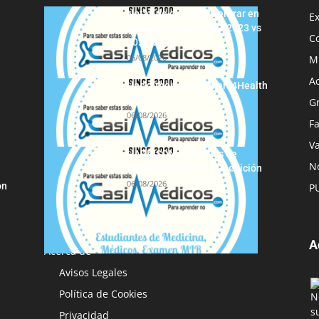
Notas de corte para entrar en
E
Medicina, curso 2022/2023 vs
C
2021/2022
06/08/2026
M
A
Hackathon Innomakers4Health
2021
G
06/08/2026
F
Va
HARRISON Principios de
No
Medicina Interna, 19.ª edición
06/08/2026
ón
P
A
Acerca de
Avisos Legales
Política de Cookies
Privacidad