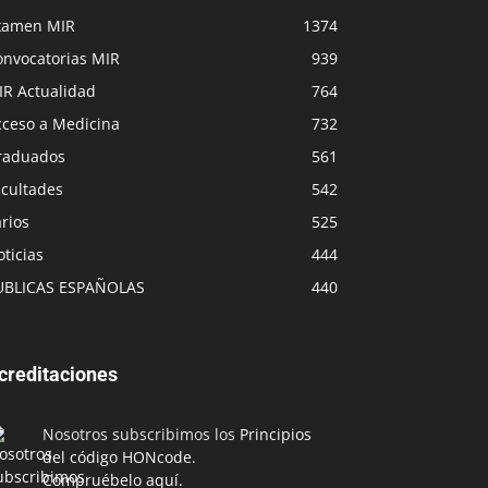
xamen MIR
1374
onvocatorias MIR
939
IR Actualidad
764
cceso a Medicina
732
raduados
561
acultades
542
rios
525
ticias
444
UBLICAS ESPAÑOLAS
440
creditaciones
Nosotros subscribimos los
Principios
del código HONcode
.
Compruébelo aquí.