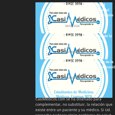
FSE 2025-2026: Sanidad
adjudica las 441 plazas del
procedimiento extraordinario
tras...
06/08/2026
MIR 2026: análisis final de la
adjudicación de plazas y
claves...
06/08/2026
MIR 2025-2026: análisis de la
tercera semana de adjudicaci
de plazas
06/08/2026
La información proporcionada en
CasiMedicos.com se ha diseñado para
complementar, no substituir, la relación que
existe entre un paciente y su médico. Si Ud.