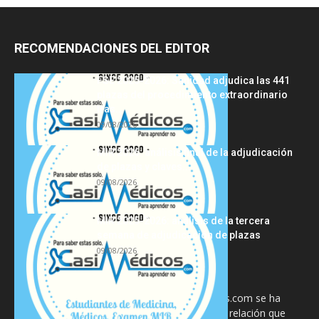
RECOMENDACIONES DEL EDITOR
FSE 2025-2026: Sanidad adjudica las 441
plazas del procedimiento extraordinario
tras...
09/08/2026
MIR 2026: análisis final de la adjudicación
de plazas y claves...
09/08/2026
MIR 2025-2026: análisis de la tercera
semana de adjudicación de plazas
09/08/2026
La información proporcionada en CasiMedicos.com se ha
diseñado para complementar, no substituir, la relación que