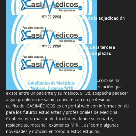
06/08/2026
MIR 2026: análisis final de la adjudicación
de plazas y claves...
06/08/2026
MIR 2025-2026: análisis de la tercera
semana de adjudicación de plazas
06/08/2026
La información proporcionada en CasiMedicos.com se ha
diseñado para complementar, no substituir, la relación que
existe entre un paciente y su médico. Si Ud. sospecha padecer
algún problema de salud, consulte con un profesional
calificado. CASIMÉDICOS es un portal web con información útil
para los futuros estudiantes y profesionales de Medicina.
Contiene información de facultades donde se imparte,
residencias, material, exámenes MIR,… así como algunas
novedades y noticias en torno a estos estudios.