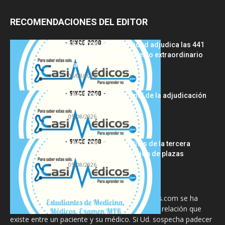
RECOMENDACIONES DEL EDITOR
FSE 2025-2026: Sanidad adjudica las 441
plazas del procedimiento extraordinario
tras...
06/08/2026
MIR 2026: análisis final de la adjudicación
de plazas y claves...
05/08/2026
MIR 2025-2026: análisis de la tercera
semana de adjudicación de plazas
05/08/2026
La información proporcionada en CasiMedicos.com se ha
diseñado para complementar, no substituir, la relación que
existe entre un paciente y su médico. Si Ud. sospecha padecer