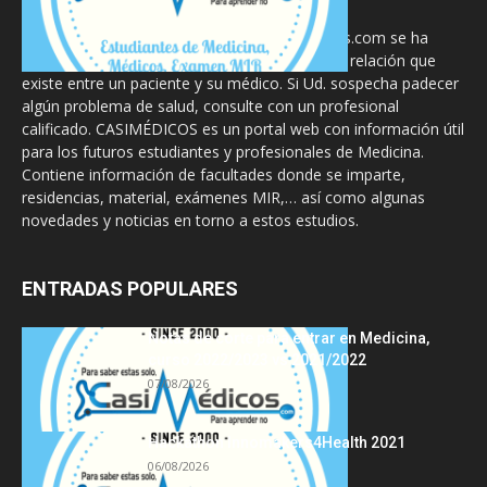
La información proporcionada en CasiMedicos.com se ha
diseñado para complementar, no substituir, la relación que
existe entre un paciente y su médico. Si Ud. sospecha padecer
algún problema de salud, consulte con un profesional
calificado. CASIMÉDICOS es un portal web con información útil
para los futuros estudiantes y profesionales de Medicina.
Contiene información de facultades donde se imparte,
residencias, material, exámenes MIR,… así como algunas
novedades y noticias en torno a estos estudios.
ENTRADAS POPULARES
Notas de corte para entrar en Medicina,
curso 2022/2023 vs 2021/2022
07/08/2026
Hackathon Innomakers4Health 2021
06/08/2026