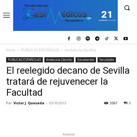
21
casiMedicos.com
Inicio
PUBLICAS ESPAÑOLAS
Andalucía (Sevilla)
PUBLICAS ESPAÑOLAS
Andalucía (Sevilla)
Estudiantes
Facultades
El reelegido decano de Sevilla
tratará de rejuvenecer la
Facultad
Por
Victor J. Quesada
-
03/10/2013
3567
0
Anuncio