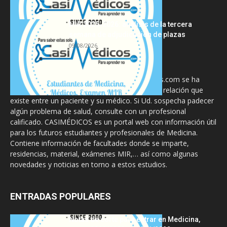
MIR 2025-2026: análisis de la tercera
semana de adjudicación de plazas
09/08/2026
La información proporcionada en CasiMedicos.com se ha
diseñado para complementar, no substituir, la relación que
existe entre un paciente y su médico. Si Ud. sospecha padecer
algún problema de salud, consulte con un profesional
calificado. CASIMÉDICOS es un portal web con información útil
para los futuros estudiantes y profesionales de Medicina.
Contiene información de facultades donde se imparte,
residencias, material, exámenes MIR,… así como algunas
novedades y noticias en torno a estos estudios.
ENTRADAS POPULARES
Notas de corte para entrar en Medicina,