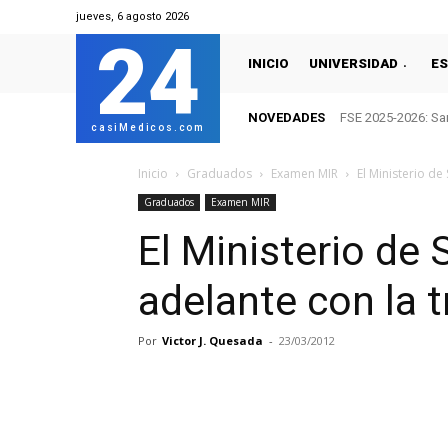
jueves, 6 agosto 2026
24
INICIO
UNIVERSIDAD
ES
NOVEDADES
FSE 2025-2026: San
casiMedicos.com
Inicio
Graduados
Examen MIR
El Ministerio de
Graduados
Examen MIR
El Ministerio de
adelante con la 
Por
Victor J. Quesada
-
23/03/2012