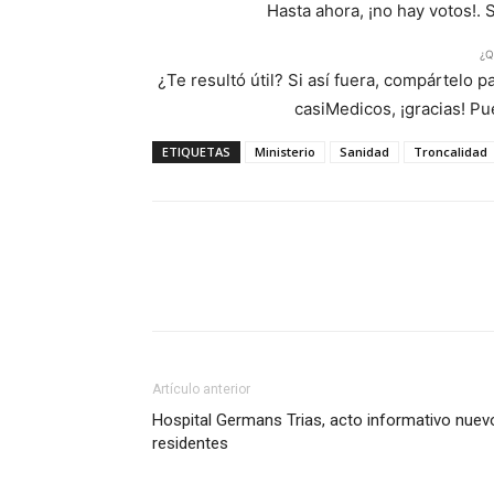
Hasta ahora, ¡no hay votos!. 
¿Q
¿Te resultó útil? Si así fuera, compártelo 
casiMedicos, ¡gracias! P
ETIQUETAS
Ministerio
Sanidad
Troncalidad
Artículo anterior
Hospital Germans Trias, acto informativo nuev
residentes