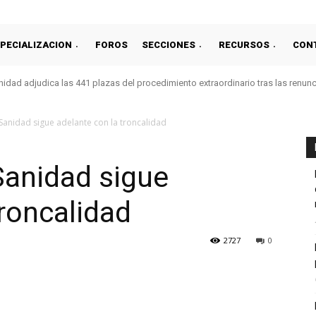
PECIALIZACION
FOROS
SECCIONES
RECURSOS
CON
idad adjudica las 441 plazas del procedimiento extraordinario tras las renun
 Sanidad sigue adelante con la troncalidad
 Sanidad sigue
troncalidad
2727
0