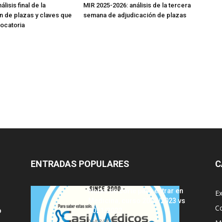
lisis final de la
MIR 2025-2026: análisis de la tercera
n de plazas y claves que
semana de adjudicación de plazas
vocatoria
ENTRADAS POPULARES
C
Notas de corte para entrar en
E
Medicina, curso 2022/2023 vs
C
o
2021/2022
06/08/2026