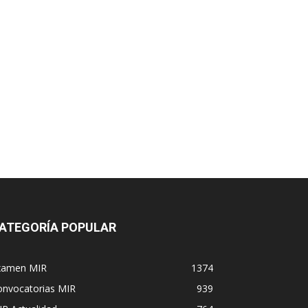
ATEGORÍA POPULAR
xamen MIR
1374
onvocatorias MIR
939