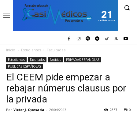
21
casiMedicos.com
Inicio
Estudiantes
Facultades
Estudiantes
Facultades
Noticias
PRIVADAS ESPAÑOLAS
PUBLICAS ESPAÑOLAS
El CEEM pide empezar a
rebajar númerus clausus por
la privada
Por
Victor J. Quesada
-
26/04/2013
2857
0