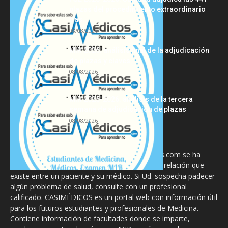
plazas del procedimiento extraordinario
tras...
08/08/2026
MIR 2026: análisis final de la adjudicación
de plazas y claves...
08/08/2026
MIR 2025-2026: análisis de la tercera
semana de adjudicación de plazas
08/08/2026
La información proporcionada en CasiMedicos.com se ha
diseñado para complementar, no substituir, la relación que
existe entre un paciente y su médico. Si Ud. sospecha padecer
algún problema de salud, consulte con un profesional
calificado. CASIMÉDICOS es un portal web con información útil
para los futuros estudiantes y profesionales de Medicina.
Contiene información de facultades donde se imparte,