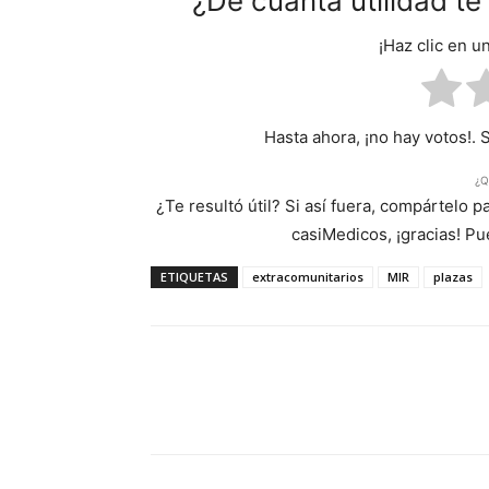
¿De cuánta utilidad t
¡Haz clic en u
Hasta ahora, ¡no hay votos!. 
¿Q
¿Te resultó útil? Si así fuera, compártelo 
casiMedicos, ¡gracias! P
ETIQUETAS
extracomunitarios
MIR
plazas