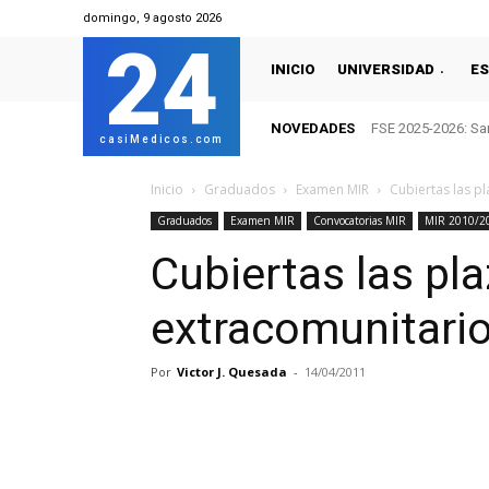
domingo, 9 agosto 2026
24
INICIO
UNIVERSIDAD
ES
NOVEDADES
FSE 2025-2026: San
casiMedicos.com
Inicio
Graduados
Examen MIR
Cubiertas las p
Graduados
Examen MIR
Convocatorias MIR
MIR 2010/2
Cubiertas las pl
extracomunitari
Por
Victor J. Quesada
-
14/04/2011