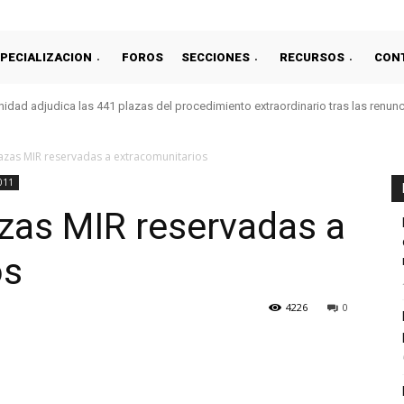
PECIALIZACION
FOROS
SECCIONES
RECURSOS
CON
idad adjudica las 441 plazas del procedimiento extraordinario tras las renun
lazas MIR reservadas a extracomunitarios
011
azas MIR reservadas a
os
4226
0