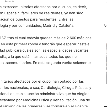
Anuncio
 extracomunitarios afectados por el cupo, es decir,
n España ni familiares de residentes, ya han sido
ción de puestos para residentes. Entre las
logía y por comunidades, Madrid y Cataluña.
A
.137, tras el cual todavía quedan más de 2.600 médicos
 en esta primera ronda y tendrán que esperar hasta el
idad publicará cuáles son las especialidades vacantes
ta, a la que están llamados todos los que no
o extracomunitarios. En esta segunda vuelta solamente
itarios afectados por el cupo, han optado por las
os nacionales, o sea, Cardiología, Cirugía Plástica y
ional en esta situación administrativa que ha elegido,
ecantado por Medicina Física y Rehabilitación, una de
l ranking de las primeras y se formará en el Hospital