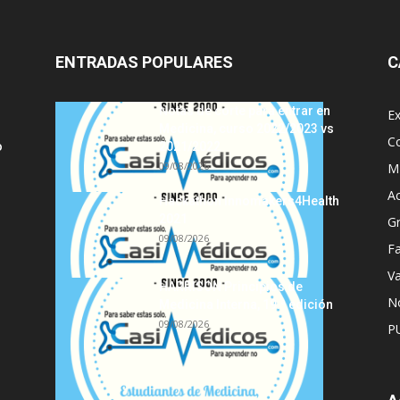
ENTRADAS POPULARES
C
Notas de corte para entrar en
E
Medicina, curso 2022/2023 vs
C
o
2021/2022
09/08/2026
MI
A
Hackathon Innomakers4Health
2021
G
09/08/2026
Fa
Va
HARRISON Principios de
No
Medicina Interna, 19.ª edición
09/08/2026
P