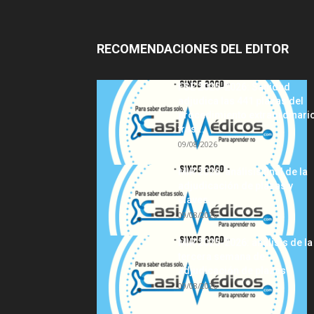
RECOMENDACIONES DEL EDITOR
FSE 2025-2026: Sanidad
adjudica las 441 plazas del
procedimiento extraordinari
tras...
09/08/2026
MIR 2026: análisis final de la
adjudicación de plazas y
claves...
09/08/2026
MIR 2025-2026: análisis de la
tercera semana de
adjudicación de plazas
09/08/2026