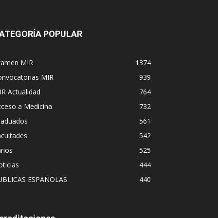
ATEGORÍA POPULAR
xamen MIR
1374
onvocatorias MIR
939
R Actualidad
764
cceso a Medicina
732
raduados
561
cultades
542
rios
525
ticias
444
UBLICAS ESPAÑOLAS
440