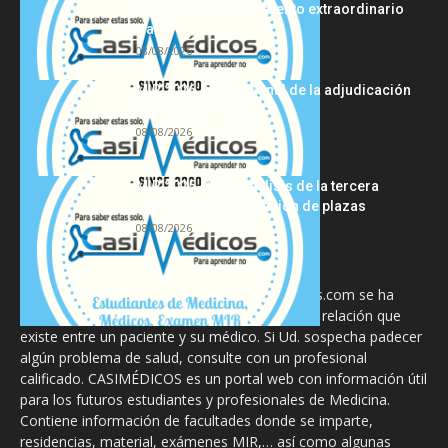
plazas del procedimiento extraordinario
tras...
08/08/2026
MIR 2026: análisis final de la adjudicación
de plazas y claves...
08/08/2026
MIR 2025-2026: análisis de la tercera
semana de adjudicación de plazas
08/08/2026
La información proporcionada en CasiMedicos.com se ha
diseñado para complementar, no substituir, la relación que
existe entre un paciente y su médico. Si Ud. sospecha padecer
algún problema de salud, consulte con un profesional
calificado. CASIMÉDICOS es un portal web con información útil
para los futuros estudiantes y profesionales de Medicina.
Contiene información de facultades donde se imparte,
residencias, material, exámenes MIR,… así como algunas