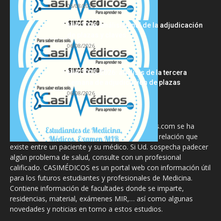
06/08/2026
MIR 2026: análisis final de la adjudicación
de plazas y claves...
06/08/2026
MIR 2025-2026: análisis de la tercera
semana de adjudicación de plazas
06/08/2026
La información proporcionada en CasiMedicos.com se ha
diseñado para complementar, no substituir, la relación que
existe entre un paciente y su médico. Si Ud. sospecha padecer
algún problema de salud, consulte con un profesional
calificado. CASIMÉDICOS es un portal web con información útil
para los futuros estudiantes y profesionales de Medicina.
Contiene información de facultades donde se imparte,
residencias, material, exámenes MIR,… así como algunas
novedades y noticias en torno a estos estudios.