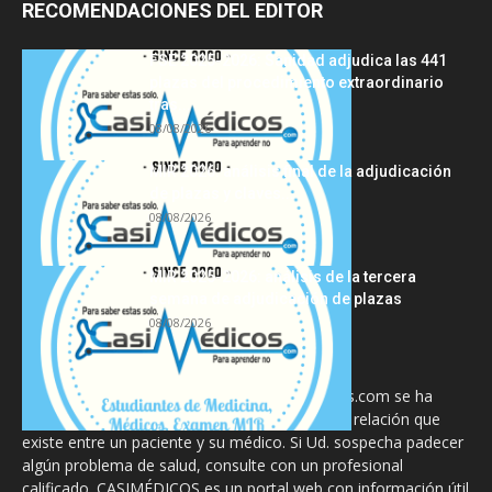
RECOMENDACIONES DEL EDITOR
FSE 2025-2026: Sanidad adjudica las 441
plazas del procedimiento extraordinario
tras...
08/08/2026
MIR 2026: análisis final de la adjudicación
de plazas y claves...
08/08/2026
MIR 2025-2026: análisis de la tercera
semana de adjudicación de plazas
08/08/2026
La información proporcionada en CasiMedicos.com se ha
diseñado para complementar, no substituir, la relación que
existe entre un paciente y su médico. Si Ud. sospecha padecer
algún problema de salud, consulte con un profesional
calificado. CASIMÉDICOS es un portal web con información útil