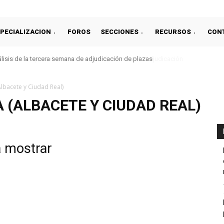
PECIALIZACION
FOROS
SECCIONES
RECURSOS
CON
is de la tercera semana de adjudicación de plazas
ndencias y cambios tras la segunda semana de adjudicación
Albacete y Ciudad Real)
 (ALBACETE Y CIUDAD REAL)
a mostrar