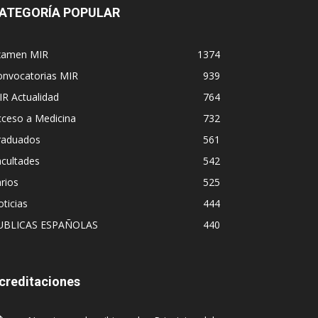
ATEGORÍA POPULAR
xamen MIR
1374
onvocatorias MIR
939
R Actualidad
764
cceso a Medicina
732
raduados
561
cultades
542
rios
525
ticias
444
UBLICAS ESPAÑOLAS
440
creditaciones