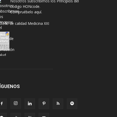
Nosotros subscribimos los
Principios del
código HONcode
.
Compruébelo aquí.
ÍGUENOS