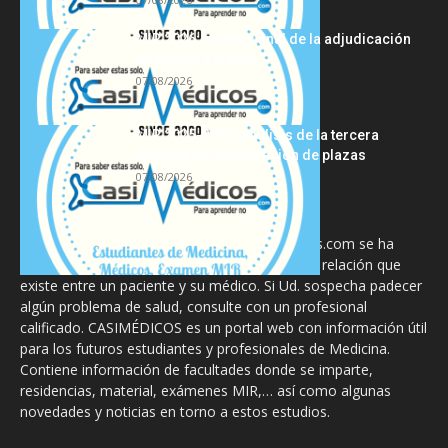
MIR 2026: análisis final de la adjudicación
de plazas y claves...
07/08/2026
MIR 2025-2026: análisis de la tercera
semana de adjudicación de plazas
07/08/2026
La información proporcionada en CasiMedicos.com se ha
diseñado para complementar, no substituir, la relación que
existe entre un paciente y su médico. Si Ud. sospecha padecer
algún problema de salud, consulte con un profesional
calificado. CASIMÉDICOS es un portal web con información útil
para los futuros estudiantes y profesionales de Medicina.
Contiene información de facultades donde se imparte,
residencias, material, exámenes MIR,… así como algunas
novedades y noticias en torno a estos estudios.