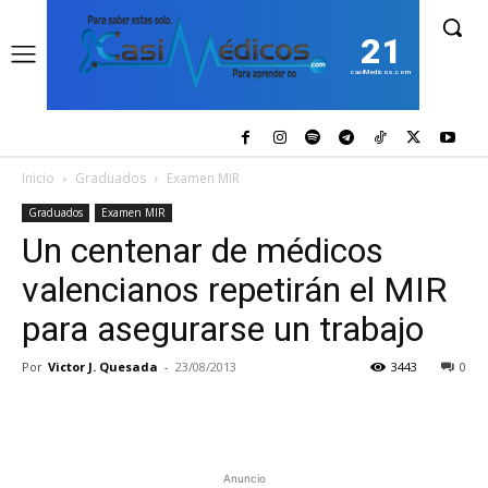
21
casiMedicos.com
Inicio
Graduados
Examen MIR
Graduados
Examen MIR
Un centenar de médicos
valencianos repetirán el MIR
para asegurarse un trabajo
Por
Victor J. Quesada
-
23/08/2013
3443
0
Anuncio