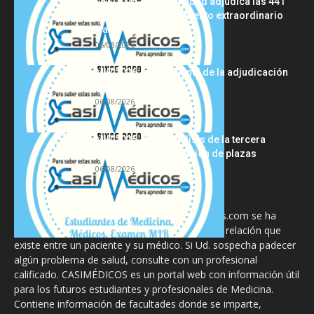
FSE 2025-2026: Sanidad adjudica las 441
plazas del procedimiento extraordinario
tras...
06/08/2026
MIR 2026: análisis final de la adjudicación
de plazas y claves...
06/08/2026
MIR 2025-2026: análisis de la tercera
semana de adjudicación de plazas
06/08/2026
La información proporcionada en CasiMedicos.com se ha
diseñado para complementar, no substituir, la relación que
existe entre un paciente y su médico. Si Ud. sospecha padecer
algún problema de salud, consulte con un profesional
calificado. CASIMÉDICOS es un portal web con información útil
para los futuros estudiantes y profesionales de Medicina.
Contiene información de facultades donde se imparte,