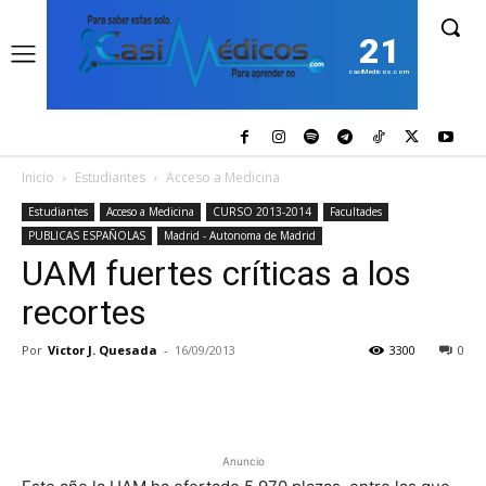
21
casiMedicos.com
Inicio
Estudiantes
Acceso a Medicina
Estudiantes
Acceso a Medicina
CURSO 2013-2014
Facultades
PUBLICAS ESPAÑOLAS
Madrid - Autonoma de Madrid
UAM fuertes críticas a los
recortes
Por
Victor J. Quesada
-
16/09/2013
3300
0
Anuncio