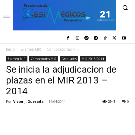
21
casiMedicos.com
Inicio
Examen MIR
Convocatorias MIR
Examen MIR
Convocatorias MIR
Graduados
MIR 2013/2014
Se inicia la adjudicacion de
plazas en el MIR 2013 –
2014
Por
Victor J. Quesada
-
14/04/2014
2943
0