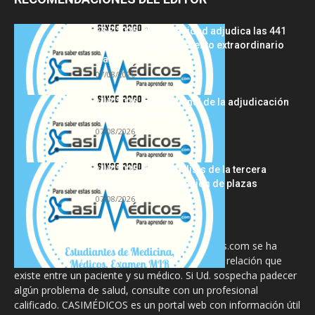
FSE 2025-2026: Sanidad adjudica las 441
plazas del procedimiento extraordinario
tras...
07/08/2026
MIR 2026: análisis final de la adjudicación
de plazas y claves...
07/08/2026
MIR 2025-2026: análisis de la tercera
semana de adjudicación de plazas
07/08/2026
La información proporcionada en CasiMedicos.com se ha
diseñado para complementar, no substituir, la relación que
existe entre un paciente y su médico. Si Ud. sospecha padecer
algún problema de salud, consulte con un profesional
calificado. CASIMÉDICOS es un portal web con información útil