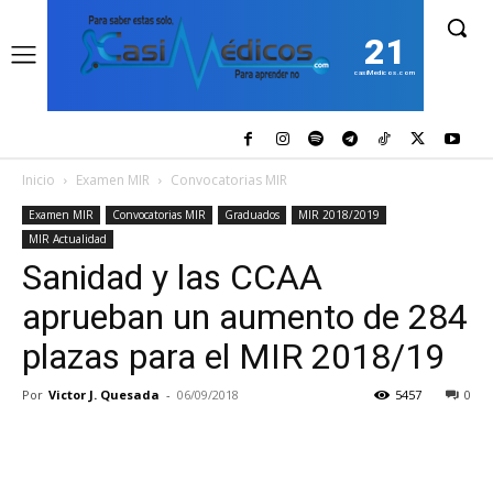
21
casiMedicos.com
Inicio
Examen MIR
Convocatorias MIR
Examen MIR
Convocatorias MIR
Graduados
MIR 2018/2019
MIR Actualidad
Sanidad y las CCAA
aprueban un aumento de 284
plazas para el MIR 2018/19
Por
Victor J. Quesada
-
06/09/2018
5457
0