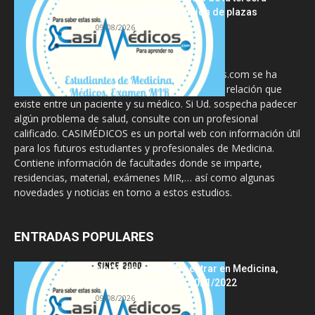
semana de adjudicación de plazas
09/08/2026
La información proporcionada en CasiMedicos.com se ha
diseñado para complementar, no substituir, la relación que
existe entre un paciente y su médico. Si Ud. sospecha padecer
algún problema de salud, consulte con un profesional
calificado. CASIMÉDICOS es un portal web con información útil
para los futuros estudiantes y profesionales de Medicina.
Contiene información de facultades donde se imparte,
residencias, material, exámenes MIR,… así como algunas
novedades y noticias en torno a estos estudios.
ENTRADAS POPULARES
Notas de corte para entrar en Medicina,
curso 2022/2023 vs 2021/2022
09/08/2026