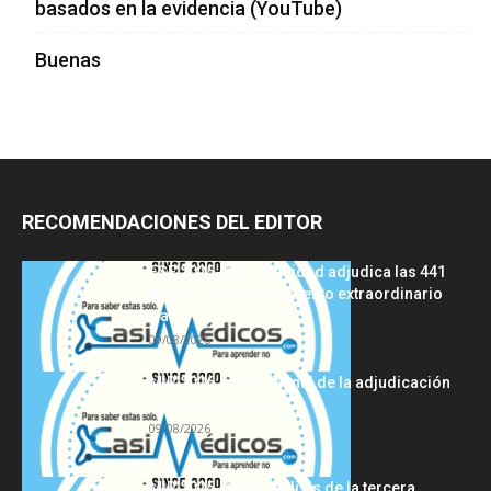
basados en la evidencia (YouTube)
Buenas
RECOMENDACIONES DEL EDITOR
FSE 2025-2026: Sanidad adjudica las 441
plazas del procedimiento extraordinario
tras...
09/08/2026
MIR 2026: análisis final de la adjudicación
de plazas y claves...
09/08/2026
MIR 2025-2026: análisis de la tercera