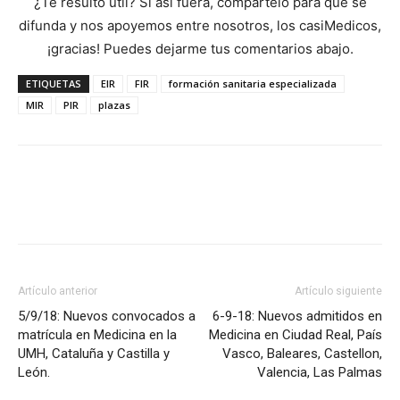
¿Te resultó útil? Si así fuera, compártelo para que se
difunda y nos apoyemos entre nosotros, los casiMedicos,
¡gracias! Puedes dejarme tus comentarios abajo.
ETIQUETAS
EIR
FIR
formación sanitaria especializada
MIR
PIR
plazas
Artículo anterior
Artículo siguiente
5/9/18: Nuevos convocados a
6-9-18: Nuevos admitidos en
matrícula en Medicina en la
Medicina en Ciudad Real, País
UMH, Cataluña y Castilla y
Vasco, Baleares, Castellon,
León.
Valencia, Las Palmas