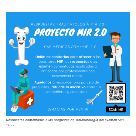
Respuestas comentadas a las preguntas de Traumatología del examen MIR
2022