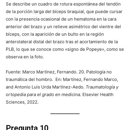
Se describe un cuadro de rotura espontánea del tendón
de la porción larga del bíceps braquial, que puede cursar
con la presencia ocasional de un hematoma en la cara
anterior del brazo y un relieve asimétrico del vientre del
bíceps, con la aparición de un bulto en la región
anterolateral distal del brazo tras el acortamiento de la
PLB, lo que se conoce como «signo de Popeye», como se
observa en la foto.
Fuente: Marco Martínez, Fernando. 20. Patología no
traumática del hombro. En: Martínez, Fernando Marco,
and Antonio Luis Urda Martínez-Aedo.
Traumatología y
ortopedia para el grado en medicina
. Elsevier Health
Sciences, 2022.
Pregunta 10