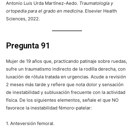
Antonio Luis Urda Martínez-Aedo.
Traumatología y
ortopedia para el grado en medicina
. Elsevier Health
Sciences, 2022.
Pregunta 91
Mujer de 19 años que, practicando patinaje sobre ruedas,
sufre un traumatismo indirecto de la rodilla derecha, con
luxación de rótula tratada en urgencias. Acude a revisión
2 meses más tarde y refiere que nota dolor y sensación
de inestabilidad y subluxación frecuente con la actividad
física. De los siguientes elementos, señale el que NO
favorece la inestabilidad fémoro-patelar:
1. Anteversión femoral.