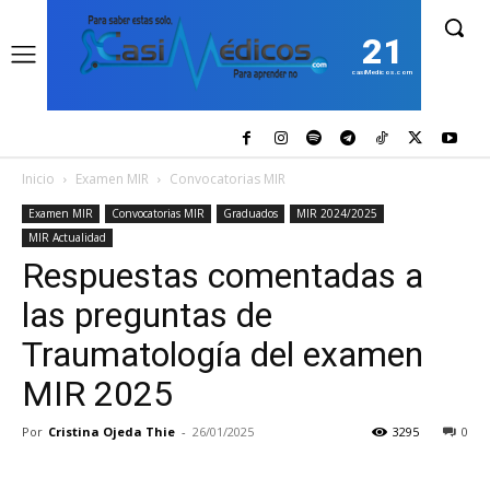
21
casiMedicos.com
Inicio
Examen MIR
Convocatorias MIR
Examen MIR
Convocatorias MIR
Graduados
MIR 2024/2025
MIR Actualidad
Respuestas comentadas a
las preguntas de
Traumatología del examen
MIR 2025
Por
Cristina Ojeda Thie
-
26/01/2025
3295
0