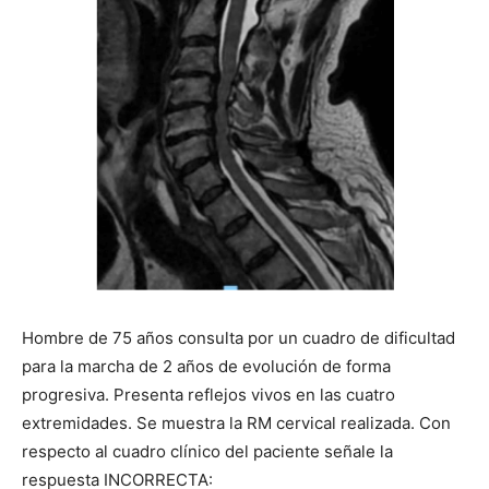
Hombre de 75 años consulta por un cuadro de dificultad
para la marcha de 2 años de evolución de forma
progresiva. Presenta reflejos vivos en las cuatro
extremidades. Se muestra la RM cervical realizada. Con
respecto al cuadro clínico del paciente señale la
respuesta INCORRECTA: