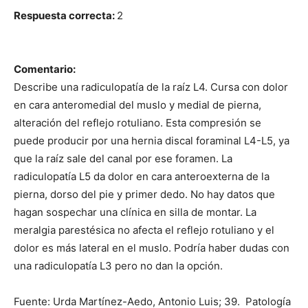
Respuesta correcta:
2
Comentario:
Describe una radiculopatía de la raíz L4. Cursa con dolor
en cara anteromedial del muslo y medial de pierna,
alteración del reflejo rotuliano. Esta compresión se
puede producir por una hernia discal foraminal L4-L5, ya
que la raíz sale del canal por ese foramen. La
radiculopatía L5 da dolor en cara anteroexterna de la
pierna, dorso del pie y primer dedo. No hay datos que
hagan sospechar una clínica en silla de montar. La
meralgia parestésica no afecta el reflejo rotuliano y el
dolor es más lateral en el muslo. Podría haber dudas con
una radiculopatía L3 pero no dan la opción.
Fuente: Urda Martínez-Aedo, Antonio Luis; 39. Patología