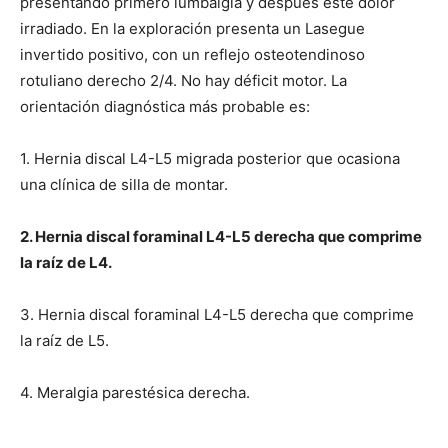
presentando primero lumbalgia y después este dolor
irradiado. En la exploración presenta un Lasegue
invertido positivo, con un reflejo osteotendinoso
rotuliano derecho 2/4. No hay déficit motor. La
orientación diagnóstica más probable es:
1. Hernia discal L4-L5 migrada posterior que ocasiona
una clínica de silla de montar.
2. Hernia discal foraminal L4-L5 derecha que comprime
la raíz de L4.
3. Hernia discal foraminal L4-L5 derecha que comprime
la raíz de L5.
4. Meralgia parestésica derecha.