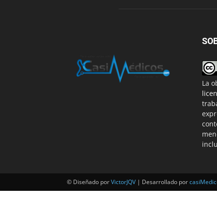
SO
La o
lice
trab
expr
cont
menc
incl
© Diseñado por
VictorJQV
| Desarrollado por
casiMedi