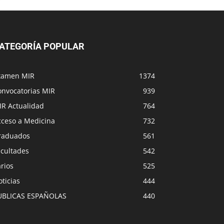
ATEGORÍA POPULAR
xamen MIR
1374
onvocatorias MIR
939
IR Actualidad
764
cceso a Medicina
732
raduados
561
acultades
542
rios
525
ticias
444
UBLICAS ESPAÑOLAS
440