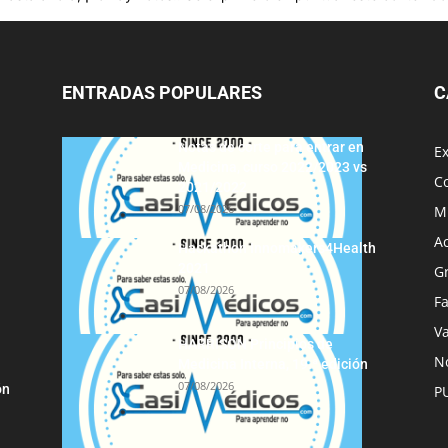
ENTRADAS POPULARES
C
Notas de corte para entrar en
E
Medicina, curso 2022/2023 vs
C
2021/2022
07/08/2026
M
A
Hackathon Innomakers4Health
2021
G
07/08/2026
F
Va
HARRISON Principios de
No
Medicina Interna, 19.ª edición
07/08/2026
ón
P