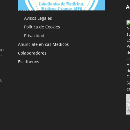
A
Acerca de
Avisos Legales
Política de Cookies
Privacidad
Anúnciate en casiMedicos
ón
Colaboradores
es
Escríbenos
s.