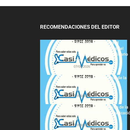
RECOMENDACIONES DEL EDITOR
FSE 2025-2026: Sanidad
adjudica las 441 plazas del
procedimiento extraordinario
tras...
07/08/2026
MIR 2026: análisis final de la
adjudicación de plazas y
claves...
07/08/2026
MIR 2025-2026: análisis de la
tercera semana de adjudicaci
de plazas
07/08/2026