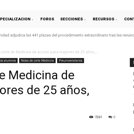
PECIALIZACION
FOROS
SECCIONES
RECURSOS
CON
idad adjudica las 441 plazas del procedimiento extraordinario tras las renun
 corte de Medicina de acceso para mayores de 25 años,...
ros alumnos
Notas de corte Medicina
Preuniversitarios
e Medicina de
ores de 25 años,
7261
0