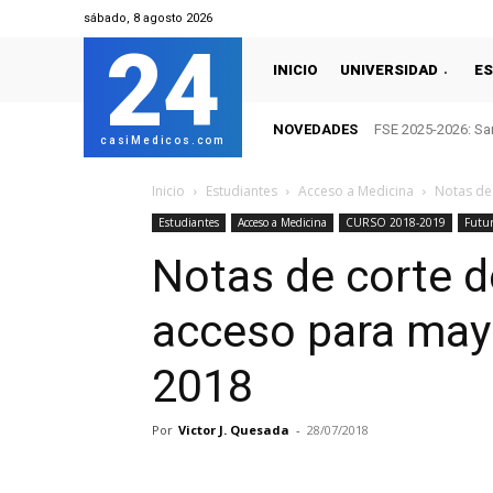
sábado, 8 agosto 2026
24
INICIO
UNIVERSIDAD
ES
NOVEDADES
FSE 2025-2026: San
casiMedicos.com
Inicio
Estudiantes
Acceso a Medicina
Notas de
Estudiantes
Acceso a Medicina
CURSO 2018-2019
Futu
Notas de corte d
acceso para may
2018
Por
Victor J. Quesada
-
28/07/2018