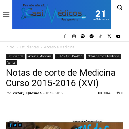
21
casiMedicos.com
Inicio
Estudiantes
Acceso a Medicina
Estudiantes
Acceso a Medicina
CURSO 2015-2016
Notas de corte Medicina
Varios
Notas de corte de Medicina
Curso 2015-2016 (XVI)
Por
Victor J. Quesada
-
01/09/2015
3044
0