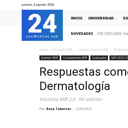
jueves, 6 agosto 2026
24
INICIO
UNIVERSIDAD
ES
NOVEDADES
FSE 2025-2026: San
casiMedicos.com
Inicio
Examen MIR
Convocatorias MIR
Respues
Examen MIR
Convocatorias MIR
Graduados
MIR 2025/2
Respuestas com
Dermatología
Iniciativa MIR 2.0 · XVI edición
Por
Rosa Taberner
-
25/01/2026