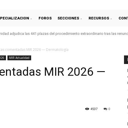
PECIALIZACION
FOROS
SECCIONES
RECURSOS
CON
idad adjudica las 441 plazas del procedimiento extraordinario tras las renun
tas comentadas MIR 2026 — Dermatología
026
MIR Actualidad
entadas MIR 2026 —
4537
0